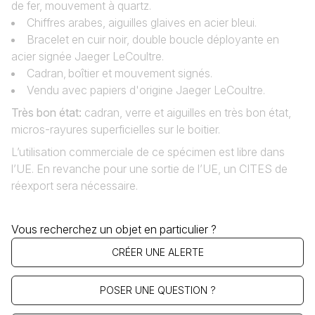
de fer, mouvement à quartz.
Chiffres arabes, aiguilles glaives en acier bleui.
Bracelet en cuir noir, double boucle déployante en
acier signée Jaeger LeCoultre.
Cadran‚ boîtier et mouvement signés.
Vendu avec papiers d'origine Jaeger LeCoultre.
Très bon état
:
cadran, verre et aiguilles en très bon état,
micros-rayures superficielles sur le boitier.
L’utilisation commerciale de ce spécimen est libre dans
l’UE. En revanche pour une sortie de l’UE, un CITES de
réexport sera nécessaire.
Vous recherchez un objet en particulier ?
CRÉER UNE ALERTE
POSER UNE QUESTION ?