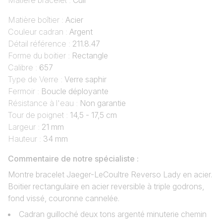
Matière bracelet :
Cuir
Matière boîtier :
Acier
Couleur cadran :
Argent
Détail référence :
211.8.47
Forme du boitier :
Rectangle
Calibre :
657
Type de Verre :
Verre saphir
Fermoir :
Boucle déployante
Résistance à l'eau :
Non garantie
Tour de poignet :
14,5 - 17,5 cm
Largeur :
21 mm
Hauteur :
34 mm
Commentaire de notre spécialiste :
Montre bracelet Jaeger-LeCoultre Reverso Lady en acier.
Boitier rectangulaire en acier reversible à triple godrons,
fond vissé, couronne cannelée.
Cadran guilloché deux tons argenté minuterie chemin