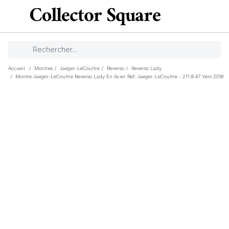
Accueil
/
Montres
/
Jaeger-LeCoultre
/
Reverso
/
Reverso Lady
/
Montre Jaeger-LeCoultre Reverso Lady En Acier Ref: Jaeger-LeCoultre - 211.8.47 Vers 2018