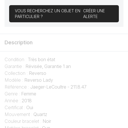
VOUS RECHERCHEZ UN OBJET EN
CRÉER UNE
PARTICULIER ?
ALERTE
Description
Condition :
Très bon état
Garantie :
Révisée, Garantie 1 an
Collection :
Reverso
Modèle :
Reverso Lady
Référence :
Jaeger-LeCoultre - 211.8.47
Genre :
Femme
Année :
2018
Certificat :
Oui
Mouvement :
Quartz
Couleur bracelet :
Noir