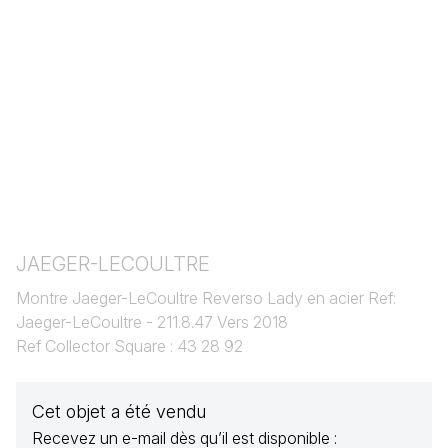
JAEGER-LECOULTRE
Montre Jaeger-LeCoultre Reverso Lady en acier Ref:
Jaeger-LeCoultre - 211.8.47 Vers 2018
Ref Collector Square : 43 28 92
Cet objet a été vendu
Recevez un e-mail dès qu’il est disponible :