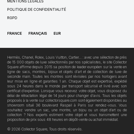
MENTIONS LÉGALES
POLITIQUE DE CONFIDENTIALITÉ
RGPD
FRANCE
FRANÇAIS
EUR
Hermès, Chanel, Rolex, Louis Vuitton, Cartier… : avec une sélection de près
de 15 000 objets de luxe sélectionnés par nos spécialistes, le site Collector
Square affirme depuis 2015 sa position de leader européen sur la vente en
ligne de sacs, montres, bijoux et objets d'art et de collection de luxe de
seconde main. Toutes les montres sont révisées par nos horlogers avant
leur mise en ligne et garanties 1 an. Chaque objet est expertisé, expédié
sous 24 heures dans le monde par transport sécurisé et livré avec son
certificat d'expertise. Lorsque vous recevez votre objet, vous disposez du
délai de rétractation légal de 14 jours pour changer d'avis. Tous les objets
proposés à la vente sur collectorsquare.com sont également disponibles au
showroom situé 36 boulevard Raspail à Paris sur rendez-vous. Vous
souhaitez vendre un sac, une montre, un bijou ou un objet d’art ou de
collection ? Nos experts estiment votre objet et vous transmettent une
proposition de prix sous 48 heures en dépôt-vente ou achat immédiat.
© 2026 Collector Square, Tous droits réservés.