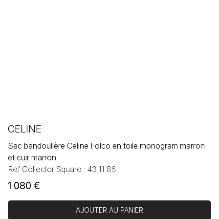
CELINE
Sac bandoulière Celine Folco en toile monogram marron
et cuir marron
Ref Collector Square : 43 11 86
1 080
€
AJOUTER AU PANIER