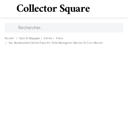
Accueil
/
Sacs Et Bagages
/
Celine
/
Folco
/
Sac Bandoulière Celine Folco En Toile Monogram Marron Et Cuir Marron