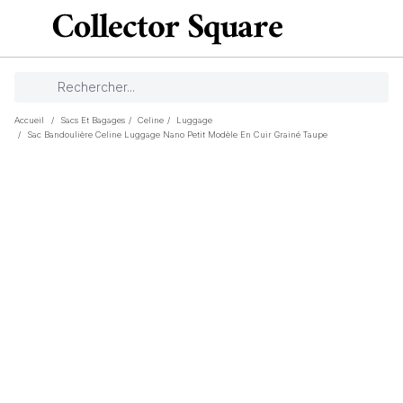
Accueil
/
Sacs Et Bagages
/
Celine
/
Luggage
/
Sac Bandoulière Celine Luggage Nano Petit Modèle En Cuir Grainé Taupe