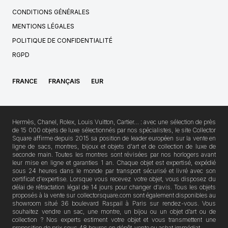
CONDITIONS GÉNÉRALES
MENTIONS LÉGALES
POLITIQUE DE CONFIDENTIALITÉ
RGPD
FRANCE
FRANÇAIS
EUR
Hermès, Chanel, Rolex, Louis Vuitton, Cartier… : avec une sélection de près
de 15 000 objets de luxe sélectionnés par nos spécialistes, le site Collector
Square affirme depuis 2015 sa position de leader européen sur la vente en
ligne de sacs, montres, bijoux et objets d'art et de collection de luxe de
seconde main. Toutes les montres sont révisées par nos horlogers avant
leur mise en ligne et garanties 1 an. Chaque objet est expertisé, expédié
sous 24 heures dans le monde par transport sécurisé et livré avec son
certificat d'expertise. Lorsque vous recevez votre objet, vous disposez du
délai de rétractation légal de 14 jours pour changer d'avis. Tous les objets
proposés à la vente sur collectorsquare.com sont également disponibles au
showroom situé 36 boulevard Raspail à Paris sur rendez-vous. Vous
souhaitez vendre un sac, une montre, un bijou ou un objet d’art ou de
collection ? Nos experts estiment votre objet et vous transmettent une
proposition de prix sous 48 heures en dépôt-vente ou achat immédiat.