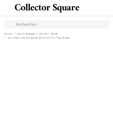
Accueil
/
Sacs Et Bagages
/
Hermès
/
Bolide
/
Sac À Main Hermès Bolide 35 Cm En Cuir Togo Rouge