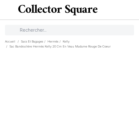
Accueil
/
Sacs Et Bagages
/
Hermès
/
Kelly
/
Sac Bandoulière Hermès Kelly 20 Cm En Veau Madame Rouge De Coeur