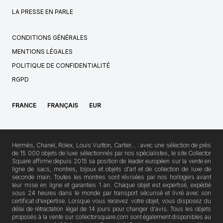
LA PRESSE EN PARLE
CONDITIONS GÉNÉRALES
MENTIONS LÉGALES
POLITIQUE DE CONFIDENTIALITÉ
RGPD
FRANCE
FRANÇAIS
EUR
Hermès, Chanel, Rolex, Louis Vuitton, Cartier… : avec une sélection de près
de 15 000 objets de luxe sélectionnés par nos spécialistes, le site Collector
Square affirme depuis 2015 sa position de leader européen sur la vente en
ligne de sacs, montres, bijoux et objets d'art et de collection de luxe de
seconde main. Toutes les montres sont révisées par nos horlogers avant
leur mise en ligne et garanties 1 an. Chaque objet est expertisé, expédié
sous 24 heures dans le monde par transport sécurisé et livré avec son
certificat d'expertise. Lorsque vous recevez votre objet, vous disposez du
délai de rétractation légal de 14 jours pour changer d'avis. Tous les objets
proposés à la vente sur collectorsquare.com sont également disponibles au