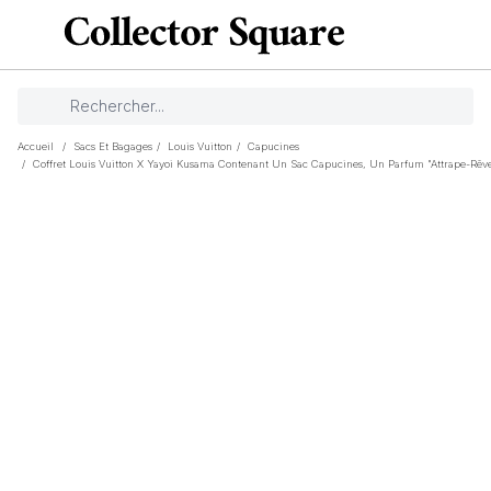
Accueil
/
Sacs Et Bagages
/
Louis Vuitton
/
Capucines
/
Coffret Louis Vuitton X Yayoi Kusama Contenant Un Sac Capucines, Un Parfum "Attrape-Rêves