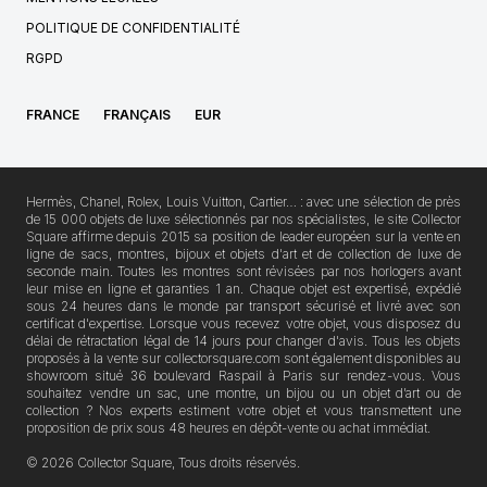
POLITIQUE DE CONFIDENTIALITÉ
RGPD
FRANCE
FRANÇAIS
EUR
Hermès, Chanel, Rolex, Louis Vuitton, Cartier… : avec une sélection de près
de 15 000 objets de luxe sélectionnés par nos spécialistes, le site Collector
Square affirme depuis 2015 sa position de leader européen sur la vente en
ligne de sacs, montres, bijoux et objets d'art et de collection de luxe de
seconde main. Toutes les montres sont révisées par nos horlogers avant
leur mise en ligne et garanties 1 an. Chaque objet est expertisé, expédié
sous 24 heures dans le monde par transport sécurisé et livré avec son
certificat d'expertise. Lorsque vous recevez votre objet, vous disposez du
délai de rétractation légal de 14 jours pour changer d'avis. Tous les objets
proposés à la vente sur collectorsquare.com sont également disponibles au
showroom situé 36 boulevard Raspail à Paris sur rendez-vous. Vous
souhaitez vendre un sac, une montre, un bijou ou un objet d’art ou de
collection ? Nos experts estiment votre objet et vous transmettent une
proposition de prix sous 48 heures en dépôt-vente ou achat immédiat.
© 2026 Collector Square, Tous droits réservés.