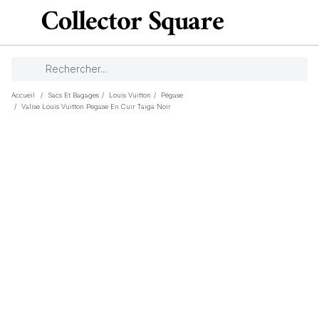
Accueil
/
Sacs Et Bagages
/
Louis Vuitton
/
Pégase
/
Valise Louis Vuitton Pegase En Cuir Taiga Noir