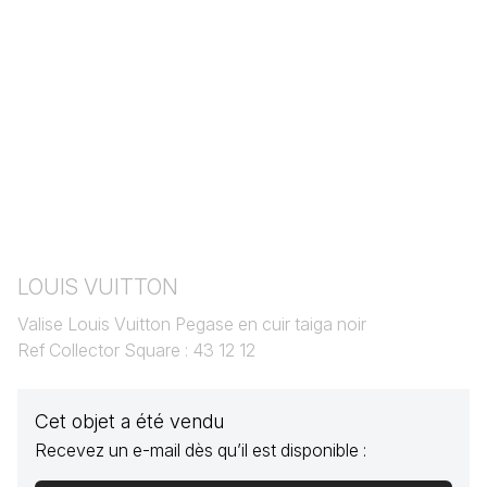
LOUIS VUITTON
Valise Louis Vuitton Pegase en cuir taiga noir
Ref Collector Square : 43 12 12
Cet objet a été vendu
Recevez un e-mail dès qu’il est disponible :