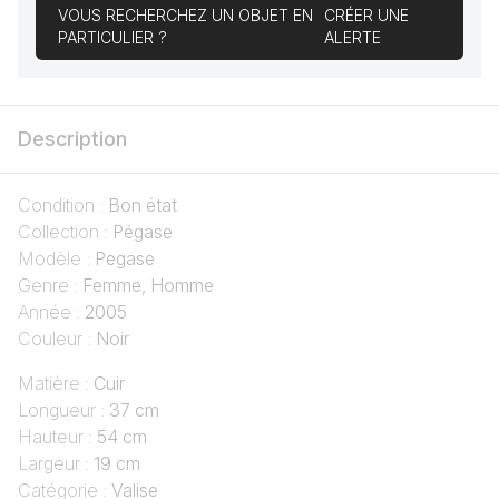
VOUS RECHERCHEZ UN OBJET EN
CRÉER UNE
PARTICULIER ?
ALERTE
Description
Condition :
Bon état
Collection :
Pégase
Modèle :
Pegase
Genre :
Femme, Homme
Année :
2005
Couleur :
Noir
Matière :
Cuir
Longueur :
37 cm
Hauteur :
54 cm
Largeur :
19 cm
Catégorie :
Valise