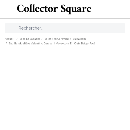
Accueil
/
Sacs Et Bagages
/
Valentino Garavani
/
Vavavoom
/
Sac Bandoulière Valentino Garavani Vavavoom En Cuir Beige-Rosé