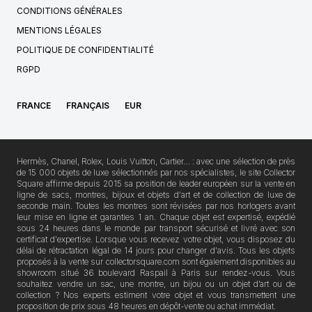
CONDITIONS GÉNÉRALES
MENTIONS LÉGALES
POLITIQUE DE CONFIDENTIALITÉ
RGPD
FRANCE
FRANÇAIS
EUR
Hermès, Chanel, Rolex, Louis Vuitton, Cartier… : avec une sélection de près
de 15 000 objets de luxe sélectionnés par nos spécialistes, le site Collector
Square affirme depuis 2015 sa position de leader européen sur la vente en
ligne de sacs, montres, bijoux et objets d'art et de collection de luxe de
seconde main. Toutes les montres sont révisées par nos horlogers avant
leur mise en ligne et garanties 1 an. Chaque objet est expertisé, expédié
sous 24 heures dans le monde par transport sécurisé et livré avec son
certificat d'expertise. Lorsque vous recevez votre objet, vous disposez du
délai de rétractation légal de 14 jours pour changer d'avis. Tous les objets
proposés à la vente sur collectorsquare.com sont également disponibles au
showroom situé 36 boulevard Raspail à Paris sur rendez-vous. Vous
souhaitez vendre un sac, une montre, un bijou ou un objet d’art ou de
collection ? Nos experts estiment votre objet et vous transmettent une
proposition de prix sous 48 heures en dépôt-vente ou achat immédiat.