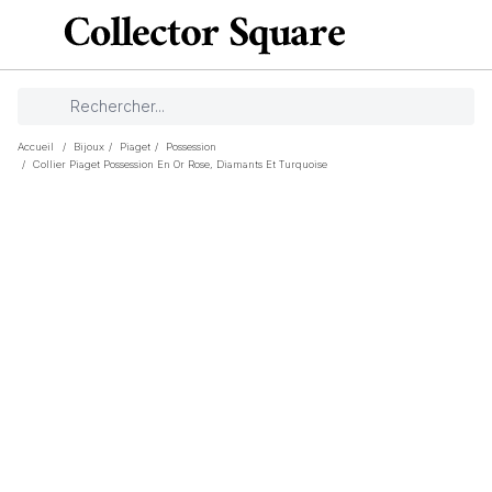
Accueil
/
Bijoux
/
Piaget
/
Possession
/
Collier Piaget Possession En Or Rose, Diamants Et Turquoise