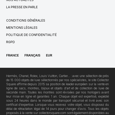
LA PRESSE EN PARLE
CONDITIONS GÉNÉRALES
MENTIONS LÉGALES
POLITIQUE DE CONFIDENTIALITÉ
RGPD
FRANCE
FRANÇAIS
EUR
Hermès, Chanel, Rolex, Louis Vuitton, Cartier… : avec une sélection de près
de 15 000 objets de luxe sélectionnés par nos spécialistes, le site Collector
Square affirme depuis 2015 sa position de leader européen sur la vente en
ligne de sacs, montres, bijoux et objets d'art et de collection de luxe de
seconde main. Toutes les montres sont révisées par nos horlogers avant
leur mise en ligne et garanties 1 an. Chaque objet est expertisé, expédié
sous 24 heures dans le monde par transport sécurisé et livré avec son
certificat d'expertise. Lorsque vous recevez votre objet, vous disposez du
délai de rétractation légal de 14 jours pour changer d'avis. Tous les objets
proposés à la vente sur collectorsquare.com sont également disponibles au