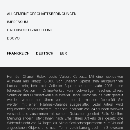
ALLGEMEINE GESCHÄFTSBEDINGUNGEN
IMPRESSUM
DATENSCHUTZRICHTLINIE
DSGVO
FRANKREICH
DEUTSCH
EUR
Hermès, Chanel, Rolex, Louis Vuitton, Cartier…: Mit einer exklusiven
Auswahl aus knapp 15.000 von unseren Spezialisten ausgewählten
Luxusartikeln, behauptet Collector Square seit dem Jahr 2015 seine
führende Position im Online-Verkauf von hochwertigen Taschen, Uhren,
Schmuck und Luxusartikeln aus zweiter Hand. Bevor sie ins Netz gestellt
werden, werden alle Uhren von unseren Uhrmachern überprüft. Sie
werden mit einer 1-Jahres-Garantie ausgestattet. Jeder Artikel wird
begutachtet, per gesichertem Transport innerhalb von 24 Stunden weltweit
versandt und zusammen mit seinem Gutachten geliefert. Falls Sie Ihre
Meinung ändern, steht Ihnen nach Erhalt Ihres Artikels das gesetzliche
Widerrufsrecht von 14 Tagen zu. Alle auf collectorsquare.com zum Verkauf
angebotenen Objekte sind nach Terminvereinbarung auch im Showroom