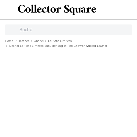
Home
/
Taschen
/
Chanel
/
Editions Limitées
/
Chanel Editions Limitées Shoulder Bag In Red Chevron Quilted Leather