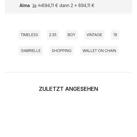
Alma
894,11 € dann 2 x 894,11 €
3x
4x
TIMELESS
2.55
BOY
VINTAGE
19
GABRIELLE
SHOPPING
WALLET ON CHAIN
ZULETZT ANGESEHEN