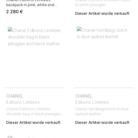
backpack in pink, white and
in white plexiglas
black canvas
2 280
€
Dieser Artikel wurde verkauft
CHANEL
CHANEL
Editions Limitées
Editions Limitées
Chanel Editions Limitées
Chanel handbag/clutch in blue
shoulder bag in black plexiglas
quilted leather
and black leather
Dieser Artikel wurde verkauft
Dieser Artikel wurde verkauft