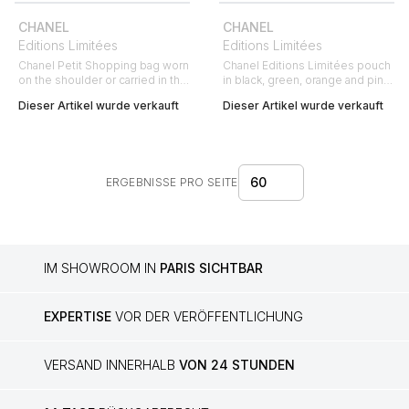
CHANEL
CHANEL
Editions Limitées
Editions Limitées
Chanel Petit Shopping bag worn
Chanel Editions Limitées pouch
on the shoulder or carried in the
in black, green, orange and pink
hand in blue quilted leather
multicolor leather and cream
Dieser Artikel wurde verkauft
Dieser Artikel wurde verkauft
color leather
60
ERGEBNISSE PRO SEITE
IM SHOWROOM IN
PARIS SICHTBAR
EXPERTISE
VOR DER VERÖFFENTLICHUNG
VERSAND INNERHALB
VON 24 STUNDEN