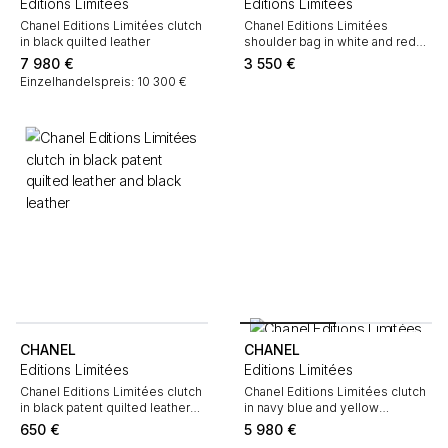
Editions Limitées
Editions Limitées
Chanel Editions Limitées clutch
Chanel Editions Limitées
in black quilted leather
shoulder bag in white and red
leather
7 980
€
3 550
€
Einzelhandelspreis: 10 300 €
CHANEL
CHANEL
Editions Limitées
Editions Limitées
Chanel Editions Limitées clutch
Chanel Editions Limitées clutch
in black patent quilted leather
in navy blue and yellow
and black leather
plexiglas
650
€
5 980
€