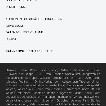
UNSERE NEUIGKEITEN
IN DER PRESSE
ALLGEMEINE GESCHÄFTSBEDINGUNGEN
IMPRESSUM
DATENSCHUTZRICHTLINIE
DSGVO
FRANKREICH
DEUTSCH
EUR
Hermès, Chanel, Rolex, Louis Vuitton, Cartier…: Mit einer exklusiven
Auswahl aus knapp 15.000 von unseren Spezialisten ausgewählten
Luxusartikeln, behauptet Collector Square seit dem Jahr 2015 seine
führende Position im Online-Verkauf von hochwertigen Taschen, Uhren,
Schmuck und Luxusartikeln aus zweiter Hand. Bevor sie ins Netz gestellt
werden, werden alle Uhren von unseren Uhrmachern überprüft. Sie
werden mit einer 1-Jahres-Garantie ausgestattet. Jeder Artikel wird
begutachtet, per gesichertem Transport innerhalb von 24 Stunden weltweit
versandt und zusammen mit seinem Gutachten geliefert. Falls Sie Ihre
Meinung ändern, steht Ihnen nach Erhalt Ihres Artikels das gesetzliche