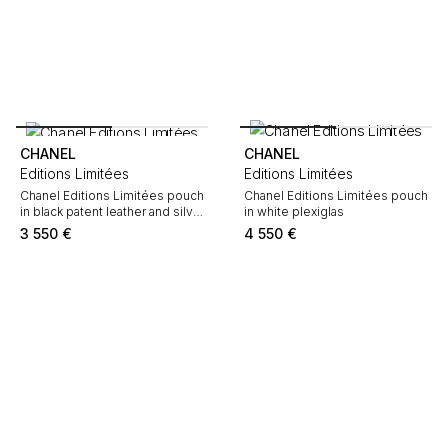
CHANEL
CHANEL
Editions Limitées
Editions Limitées
Chanel Editions Limitées pouch
Chanel Editions Limitées pouch
in black patent leather and silver
in white plexiglas
leather
3 550
€
4 550
€