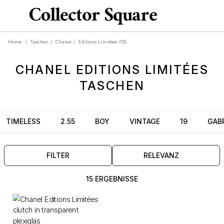
Home
/
Taschen
/
Chanel
/
Editions Limitées
(15)
CHANEL
EDITIONS LIMITÉES
TASCHEN
TIMELESS
2.55
BOY
VINTAGE
19
GABR
FILTER
RELEVANZ
15 ERGEBNISSE