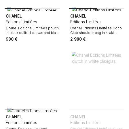
CHANEL
CHANEL
Editions Limitées
Editions Limitées
Chanel Editions Limitées pouch
Chanel Editions Limitées Coco
in black quilted canvas and black
Club shoulder bag in khaki
smooth leather
canvas
980
€
2 980
€
CHANEL
CHANEL
Editions Limitées
Editions Limitées
Chanel Editions Limitées
Chanel Editions Limitées clutch