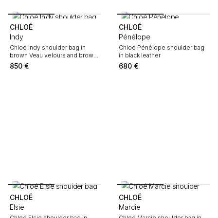
CHLOÉ
CHLOÉ
Indy
Pénélope
Chloé Indy shoulder bag in
Chloé Pénélope shoulder bag
brown Veau velours and brown
in black leather
leather
850
€
680
€
CHLOÉ
CHLOÉ
Elsie
Marcie
Chloé Elsie shoulder bag in
Chloé Marcie shoulder bag in