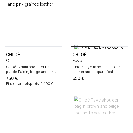
CHLOÉ
CHLOÉ
C
Faye
Chloé C mini shoulder bag in
Chloé Faye handbag in black
purple Raisin, beige and pink
leather and leopard foal
grained leather
750
€
650
€
Einzelhandelspreis: 1 490 €