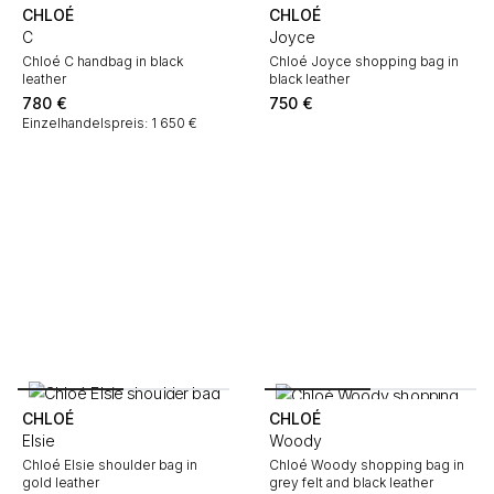
CHLOÉ
CHLOÉ
C
Joyce
Chloé C handbag in black
Chloé Joyce shopping bag in
leather
black leather
780
€
750
€
Einzelhandelspreis: 1 650 €
CHLOÉ
CHLOÉ
Elsie
Woody
Chloé Elsie shoulder bag in
Chloé Woody shopping bag in
gold leather
grey felt and black leather