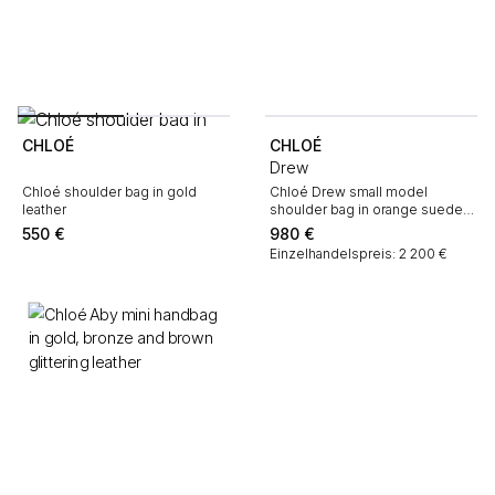
CHLOÉ
CHLOÉ
Drew
Chloé shoulder bag in gold
Chloé Drew small model
leather
shoulder bag in orange suede
and beige python
550
€
980
€
Einzelhandelspreis: 2 200 €