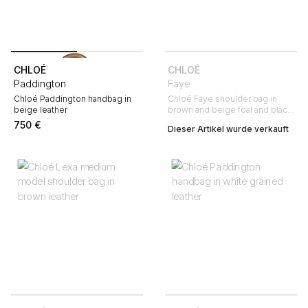
CHLOÉ
CHLOÉ
Paddington
Faye
Chloé Paddington handbag in
Chloé Faye shoulder bag in
beige leather
brown and beige foal and black
leather
750
€
Dieser Artikel wurde verkauft