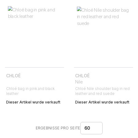
CHLOÉ
CHLOÉ
Nile
Chloé bag in pink and black
Chloé Nile shoulder bag in red
leather
leather and red suede
Dieser Artikel wurde verkauft
Dieser Artikel wurde verkauft
60
ERGEBNISSE PRO SEITE