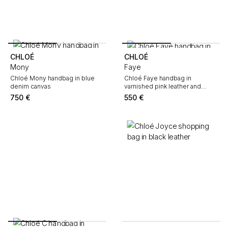
CHLOÉ
CHLOÉ
Mony
Faye
Chloé Mony handbag in blue
Chloé Faye handbag in
denim canvas
varnished pink leather and
varnished pink suede
750
€
550
€