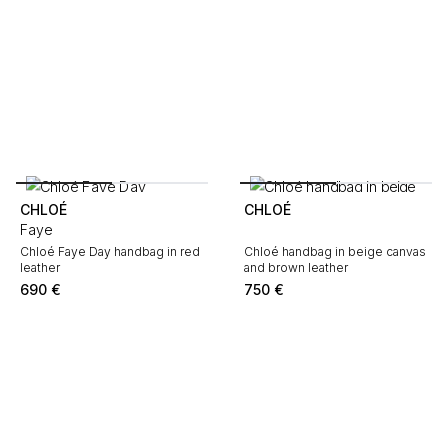
CHLOÉ
CHLOÉ
Faye
Chloé Faye Day handbag in red
Chloé handbag in beige canvas
leather
and brown leather
690
€
750
€