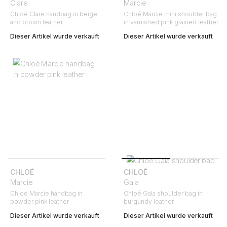
Clare
Marcie
Chloé Clare handbag in beige
Chloé Marcie mini shoulder bag
and brown leather
in varnished pink grained leather
Dieser Artikel wurde verkauft
Dieser Artikel wurde verkauft
CHLOÉ
CHLOÉ
Marcie
Gala
Chloé Marcie handbag in
Chloé Gala shoulder bag in
powder pink leather
burgundy leather
Dieser Artikel wurde verkauft
Dieser Artikel wurde verkauft