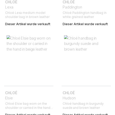
CHLOÉ
CHLOÉ
Lexa
Paddington
Chloé Lexa medium model
Chloé Paddington handbag in
shoulder bag in brown leather
white grained leather
Dieser Artikel wurde verkauft
Dieser Artikel wurde verkauft
CHLOÉ
CHLOÉ
Elsie
Hudson
Chloé Elsie bag worn on the
Chloé handbag in burgundy
shoulder or carried in the hand
suede and brown leather
in beige leather
Dieser Artikel wurde verkauft
Dieser Artikel wurde verkauft