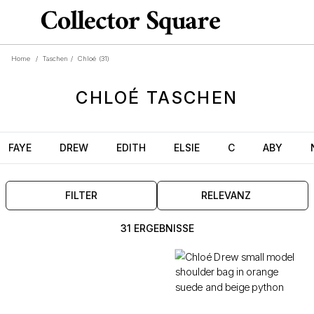
Home
/
Taschen
/
Chloé
(31)
CHLOÉ
TASCHEN
FAYE
DREW
EDITH
ELSIE
C
ABY
FILTER
RELEVANZ
31 ERGEBNISSE