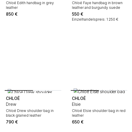
Chloé Edith handbag in grey
Chloé Faye handbag in brown
leather
leather and burgundy suede
850
€
550
€
Einzelhandelspreis: 1 250 €
CHLOÉ
CHLOÉ
Drew
Elsie
Chloé Drew shoulder bag in
Chloé Elsie shoulder bag in red
black grained leather
leather
790
€
650
€