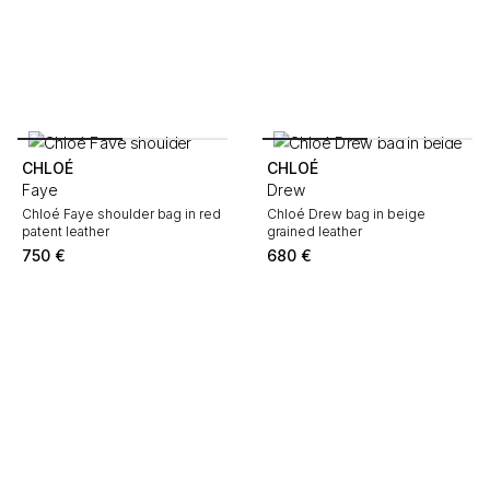
CHLOÉ
CHLOÉ
Faye
Drew
Chloé Faye shoulder bag in red
Chloé Drew bag in beige
patent leather
grained leather
750
€
680
€