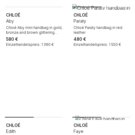
CHLOÉ
CHLOÉ
Aby
Paraty
Chloé Aby mini handbag in gold,
Chloé Paraty handbag in red
bronze and brown glittering
leather
leather
580
€
480
€
Einzelhandelspreis: 1 390 €
Einzelhandelspreis: 1 550 €
CHLOÉ
CHLOÉ
Edith
Faye