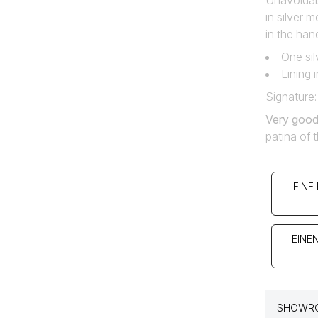
Unavoidab
in silver 
in the han
One sil
Lining 
Signature:
Very good
patina of 
EINE
EINE
SHOWRO