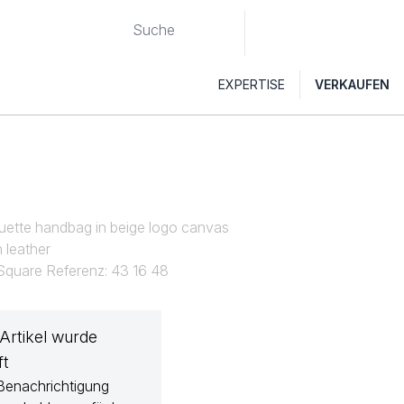
EXPERTISE
VERKAUFEN
uette handbag in beige logo canvas
 leather
 Square Referenz: 43 16 48
 Artikel wurde
ft
Benachrichtigung