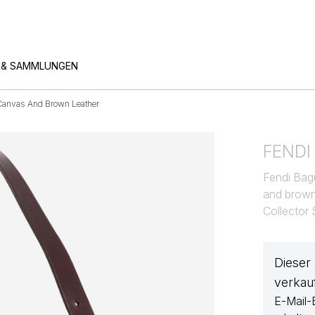
 & SAMMLUNGEN
 Canvas And Brown Leather
FENDI
Fendi Bag
and brown
Collector
Dieser
verkau
E-Mail-