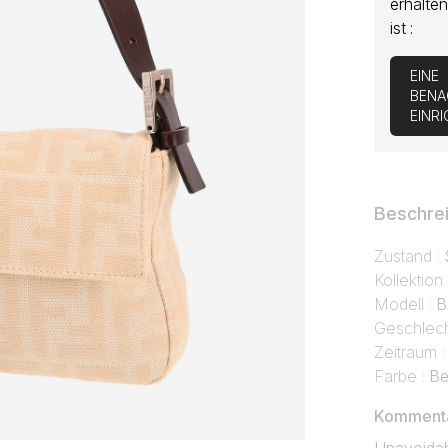
erhalten
ist :
EINE
BENA
EINR
Beschre
Zustand :
Kollektion
Modell :
B
Geschlech
Zeitraum 
Farbe :
Be
Kommentar