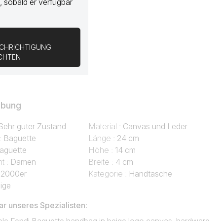
, sobald er verfügbar
CHRICHTIGUNG
ICHTEN
ibung
Sehr guter Zustand
Material :
Canvas und Leder
 :
Baguette
Länge :
24 cm
aguette
Höhe :
14 cm
t :
Damen
Breite :
4 cm
:
2000er
Kategorie :
Handtasche
ige
 unseres Spezialisten: