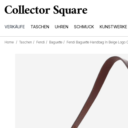
VERKÄUFE
TASCHEN
UHREN
SCHMUCK
KUNSTWERKE
Home
/
Taschen
/
Fendi
/
Baguette
/
Fendi Baguette Handbag In Beige Logo