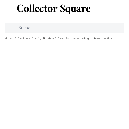
Home
/
Taschen
/
Gucci
/
Bamboo
/
Gucci Bamboo Handbag In Brown Leather