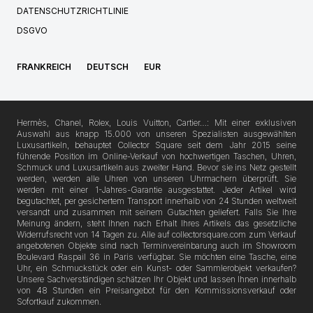
DATENSCHUTZRICHTLINIE
DSGVO
FRANKREICH
DEUTSCH
EUR
Hermès, Chanel, Rolex, Louis Vuitton, Cartier…: Mit einer exklusiven
Auswahl aus knapp 15.000 von unseren Spezialisten ausgewählten
Luxusartikeln, behauptet Collector Square seit dem Jahr 2015 seine
führende Position im Online-Verkauf von hochwertigen Taschen, Uhren,
Schmuck und Luxusartikeln aus zweiter Hand. Bevor sie ins Netz gestellt
werden, werden alle Uhren von unseren Uhrmachern überprüft. Sie
werden mit einer 1-Jahres-Garantie ausgestattet. Jeder Artikel wird
begutachtet, per gesichertem Transport innerhalb von 24 Stunden weltweit
versandt und zusammen mit seinem Gutachten geliefert. Falls Sie Ihre
Meinung ändern, steht Ihnen nach Erhalt Ihres Artikels das gesetzliche
Widerrufsrecht von 14 Tagen zu. Alle auf collectorsquare.com zum Verkauf
angebotenen Objekte sind nach Terminvereinbarung auch im Showroom
Boulevard Raspail 36 in Paris verfügbar. Sie möchten eine Tasche, eine
Uhr, ein Schmuckstück oder ein Kunst- oder Sammlerobjekt verkaufen?
Unsere Sachverständigen schätzen Ihr Objekt und lassen Ihnen innerhalb
von 48 Stunden ein Preisangebot für den Kommissionsverkauf oder
Sofortkauf zukommen.