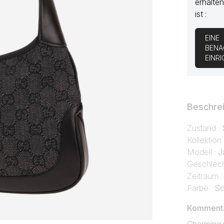
erhalten
ist :
EINE
BENA
EINR
Beschre
Zustand :
Kollektion
Modell :
J
Geschlech
Zeitraum 
Farbe :
Sc
Kommentar