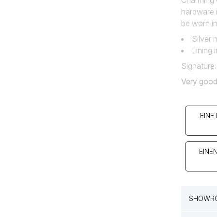
Charming 
hardware i
be worn in
Silver 
Lining 
Signature:
Very good
EINE
EINE
SHOWRO