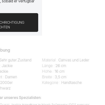
, sobald er verfügbar
CHRICHTIGUNG
ICHTEN
ibung
Sehr guter Zustand
Material :
Canvas und Leder
 :
Jackie
Länge :
26 cm
ackie
Höhe :
16 cm
t :
Damen
Breite :
3,5 cm
:
2000er
Kategorie :
Handtasche
hwarz
 unseres Spezialisten: