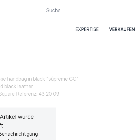
EXPERTISE
VERKAUFEN
I
kie handbag in black "sûpreme GG"
d black leather
 Square Referenz: 43 20 09
 Artikel wurde
ft
Benachrichtigung