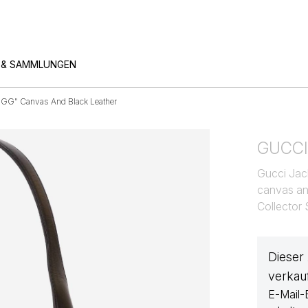
 & SAMMLUNGEN
 GG" Canvas And Black Leather
GUCC
Gucci Jac
canvas an
Collector
Dieser
verkau
E-Mail-