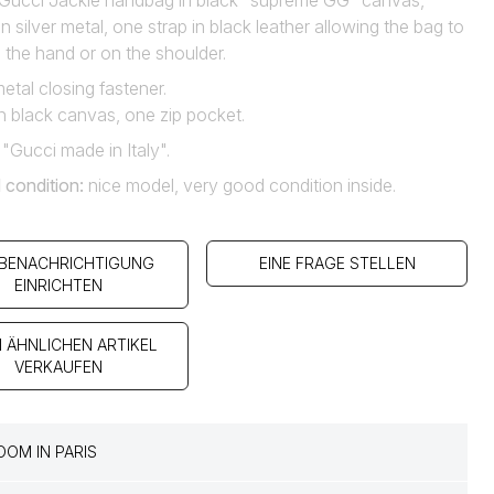
Gucci Jackie handbag in black "sûpreme GG" canvas,
n silver metal, one strap in black leather allowing the bag to
 the hand or on the shoulder.
metal closing fastener.
in black canvas, one zip pocket.
 "Gucci made in Italy".
 condition
:
nice model, very good condition inside.
 BENACHRICHTIGUNG
EINE FRAGE STELLEN
EINRICHTEN
N ÄHNLICHEN ARTIKEL
VERKAUFEN
OM IN PARIS