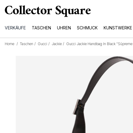
VERKÄUFE
TASCHEN
UHREN
SCHMUCK
KUNSTWERKE
Home
/
Taschen
/
Gucci
/
Jackie
/
Gucci Jackie Handbag In Black "sûpreme