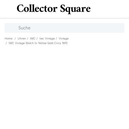
Home
/
Uhren
/
IWC
/
Iwc Vintage
/
Vintage
/
IWC Vintage Watch In Yellow Gold Circa 1970