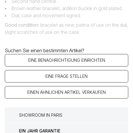
Second hand central.
Brown leather bracelet, ardillon buckle in gold plated.
Dial‚ case and movement signed.
Good condition:
bracelet as new, patina of use on the dial,
slight scratches of use on the case.
Suchen Sie einen bestimmten Artikel?
EINE BENACHRICHTIGUNG EINRICHTEN
EINE FRAGE STELLEN
EINEN ÄHNLICHEN ARTIKEL VERKAUFEN
SHOWROOM IN PARIS
EIN JAHR GARANTIE