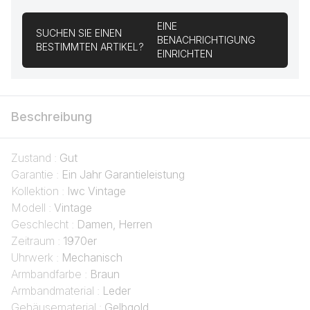
EINE
SUCHEN SIE EINEN
BENACHRICHTIGUNG
BESTIMMTEN ARTIKEL?
EINRICHTEN
Beschreibung
Zustand :
Gut
Garantie :
Ein Jahr Garantieleistung
Kollektion :
Iwc Vintage
Modell :
Vintage
Geschlecht :
Damen, Herren
Zeitraum :
1970er
Uhrwerk :
Mechanisch
Armbandfarbe :
Braun
Armbandmaterial :
Leder
Gehäusematerial :
Gelbgold