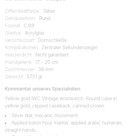
Ziffernblattfarbe :
Silber
Gehäuseform :
Rund
Format :
C.89
Glastyp :
Acrylglas
Verschlussart :
Dornschließe
Komplikationen :
Zentraler Sekundenzeiger
Wasserdicht :
Nicht garantiert
Handgelenk :
17 - 20 cm
Durchmesser :
36 mm
Gewicht :
57.51 gr.
Kommentar unseres Spezialisten:
Yellow gold IWC Vintage wristwatch. Round case in
yellow gold, clipped caseback, canned crown.
Silver dial, mecanic movement.
Applied baton hour marker, applied arabic numerals,
straight hands.