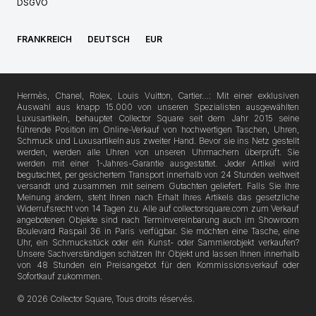
DSGVO
FRANKREICH
DEUTSCH
EUR
Hermès, Chanel, Rolex, Louis Vuitton, Cartier…: Mit einer exklusiven
Auswahl aus knapp 15.000 von unseren Spezialisten ausgewählten
Luxusartikeln, behauptet Collector Square seit dem Jahr 2015 seine
führende Position im Online-Verkauf von hochwertigen Taschen, Uhren,
Schmuck und Luxusartikeln aus zweiter Hand. Bevor sie ins Netz gestellt
werden, werden alle Uhren von unseren Uhrmachern überprüft. Sie
werden mit einer 1-Jahres-Garantie ausgestattet. Jeder Artikel wird
begutachtet, per gesichertem Transport innerhalb von 24 Stunden weltweit
versandt und zusammen mit seinem Gutachten geliefert. Falls Sie Ihre
Meinung ändern, steht Ihnen nach Erhalt Ihres Artikels das gesetzliche
Widerrufsrecht von 14 Tagen zu. Alle auf collectorsquare.com zum Verkauf
angebotenen Objekte sind nach Terminvereinbarung auch im Showroom
Boulevard Raspail 36 in Paris verfügbar. Sie möchten eine Tasche, eine
Uhr, ein Schmuckstück oder ein Kunst- oder Sammlerobjekt verkaufen?
Unsere Sachverständigen schätzen Ihr Objekt und lassen Ihnen innerhalb
von 48 Stunden ein Preisangebot für den Kommissionsverkauf oder
Sofortkauf zukommen.
© 2026 Collector Square, Tous droits réservés.