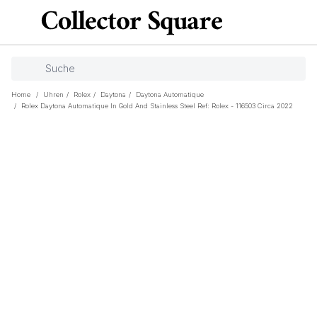
Home
/
Uhren
/
Rolex
/
Daytona
/
Daytona Automatique
/
Rolex Daytona Automatique In Gold And Stainless Steel Ref: Rolex - 116503 Circa 2022