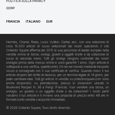
POLITICA SULLA PRIVACY
GDRP
FRANCIA
ITALIANO
EUR
Hermès, Chanel, Rolex, Louis Vuitton, Cartier, ecc.: con una selezione di
circa 15.000 articoli di lusso selezionati dai nostri specialisti, il sito
Collector Square afferma dal 2015 la sua posizione di leader europeo nella
vendita online di borse, orologi, gioielli e oggetti d'arte e da collezione di
lusso di seconda mano. Tutti gli orologi vengono controllati dai nostri
orologiai prima della messa online e sono garantiti 1 anno. Ogni articolo è
sottoposto a una verifica, spedito entro 24 ore nel mondo mediante trasporto
sicuro e consegnato con il suo certificato di verifica. Quando ricevi il tuo
articolo disponi del diritto di recesso, per un termine legale di 14 giorni, per
poter cambiare idea. Tutti gli articoli in vendita su collectorsquare.com sono
anche disponibili, su prenotazione, presso lo showroom ubicato in
Boulevard Raspail N. 36 a Parigi (Francia). Vuoi vendere una borsa, un
orologio, un gioiello o un oggetto d'arte o da collezione? I nostri periti
valutano il tuo articolo e ti inviano una proposta di prezzo entro 48 ore in
formato conto vendita o acquisto immediato.
© 2026 Collector Square, Tous droits réservés.