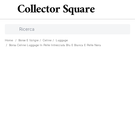
Home
/
Borse E Valigie
/
Celine
/
Luggage
/
Borsa Celine Luggage In Pelle Intrecciata Blu E Bianca E Pelle Nera