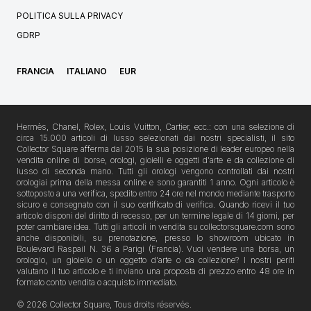
POLITICA SULLA PRIVACY
GDRP
FRANCIA
ITALIANO
EUR
Hermès, Chanel, Rolex, Louis Vuitton, Cartier, ecc.: con una selezione di
circa 15.000 articoli di lusso selezionati dai nostri specialisti, il sito
Collector Square afferma dal 2015 la sua posizione di leader europeo nella
vendita online di borse, orologi, gioielli e oggetti d'arte e da collezione di
lusso di seconda mano. Tutti gli orologi vengono controllati dai nostri
orologiai prima della messa online e sono garantiti 1 anno. Ogni articolo è
sottoposto a una verifica, spedito entro 24 ore nel mondo mediante trasporto
sicuro e consegnato con il suo certificato di verifica. Quando ricevi il tuo
articolo disponi del diritto di recesso, per un termine legale di 14 giorni, per
poter cambiare idea. Tutti gli articoli in vendita su collectorsquare.com sono
anche disponibili, su prenotazione, presso lo showroom ubicato in
Boulevard Raspail N. 36 a Parigi (Francia). Vuoi vendere una borsa, un
orologio, un gioiello o un oggetto d'arte o da collezione? I nostri periti
valutano il tuo articolo e ti inviano una proposta di prezzo entro 48 ore in
formato conto vendita o acquisto immediato.
© 2026 Collector Square, Tous droits réservés.