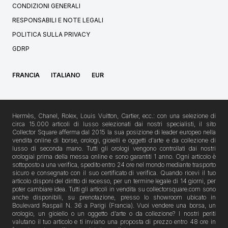
CONDIZIONI GENERALI
RESPONSABILI E NOTE LEGALI
POLITICA SULLA PRIVACY
GDRP
FRANCIA
ITALIANO
EUR
Hermès, Chanel, Rolex, Louis Vuitton, Cartier, ecc.: con una selezione di
circa 15.000 articoli di lusso selezionati dai nostri specialisti, il sito
Collector Square afferma dal 2015 la sua posizione di leader europeo nella
vendita online di borse, orologi, gioielli e oggetti d'arte e da collezione di
lusso di seconda mano. Tutti gli orologi vengono controllati dai nostri
orologiai prima della messa online e sono garantiti 1 anno. Ogni articolo è
sottoposto a una verifica, spedito entro 24 ore nel mondo mediante trasporto
sicuro e consegnato con il suo certificato di verifica. Quando ricevi il tuo
articolo disponi del diritto di recesso, per un termine legale di 14 giorni, per
poter cambiare idea. Tutti gli articoli in vendita su collectorsquare.com sono
anche disponibili, su prenotazione, presso lo showroom ubicato in
Boulevard Raspail N. 36 a Parigi (Francia). Vuoi vendere una borsa, un
orologio, un gioiello o un oggetto d'arte o da collezione? I nostri periti
valutano il tuo articolo e ti inviano una proposta di prezzo entro 48 ore in