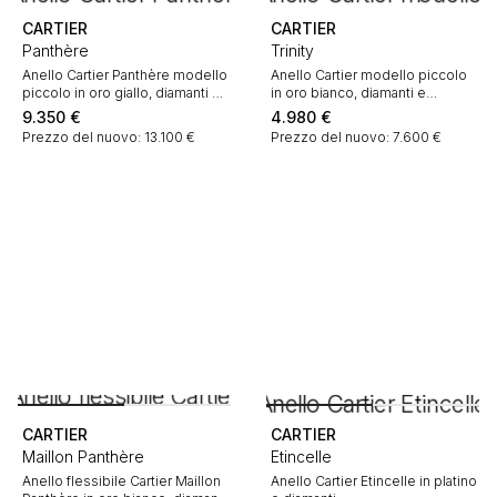
CARTIER
CARTIER
Panthère
Trinity
Anello Cartier Panthère modello
Anello Cartier modello piccolo
piccolo in oro giallo, diamanti e
in oro bianco, diamanti e
onice
ceramica nero
9.350
€
4.980
€
Prezzo del nuovo: 13.100 €
Prezzo del nuovo: 7.600 €
CARTIER
CARTIER
Maillon Panthère
Etincelle
Anello flessibile Cartier Maillon
Anello Cartier Etincelle in platino