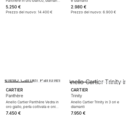
Panthère in oro bianco, diamanti
e diamanti
e diamanti nero
5.250
€
2.980
€
Prezzo del nuovo: 14.400 €
Prezzo del nuovo: 6.900 €
CARTIER
CARTIER
Panthère
Trinity
Anello Cartier Panthère Vedra in
Anello Cartier Trinity in 3 ori e
oro giallo, perla coltivata e onice
diamanti
in smeraldo
7.450
€
7.950
€