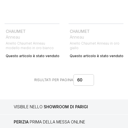
CHAUMET
CHAUMET
Anneau
Anneau
Anello Chaumet Anneau
Anello Chaumet Anneau in oro
modello medio in oro bianco
giallo
Questo articolo è stato venduto
Questo articolo è stato venduto
60
RISULTATI PER PAGINA
VISIBILE NELLO
SHOWROOM DI PARIGI
PERIZIA
PRIMA DELLA MESSA ONLINE