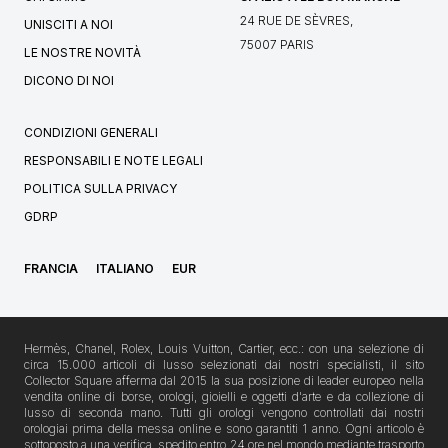
24 RUE DE SÈVRES,
UNISCITI A NOI
75007 PARIS
LE NOSTRE NOVITÀ
DICONO DI NOI
CONDIZIONI GENERALI
RESPONSABILI E NOTE LEGALI
POLITICA SULLA PRIVACY
GDRP
FRANCIA
ITALIANO
EUR
Hermès, Chanel, Rolex, Louis Vuitton, Cartier, ecc.: con una selezione di
circa 15.000 articoli di lusso selezionati dai nostri specialisti, il sito
Collector Square afferma dal 2015 la sua posizione di leader europeo nella
vendita online di borse, orologi, gioielli e oggetti d'arte e da collezione di
lusso di seconda mano. Tutti gli orologi vengono controllati dai nostri
orologiai prima della messa online e sono garantiti 1 anno. Ogni articolo è
sottoposto a una verifica, spedito entro 24 ore nel mondo mediante trasporto