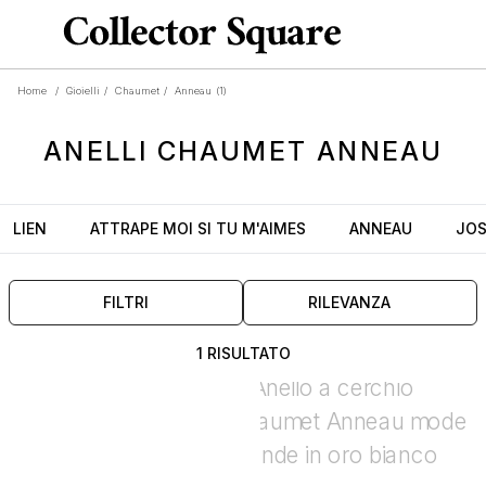
Home
/
Gioielli
/
Chaumet
/
Anneau
(1)
ANELLI
CHAUMET
ANNEAU
LIEN
ATTRAPE MOI SI TU M'AIMES
ANNEAU
JOS
FILTRI
RILEVANZA
1 RISULTATO