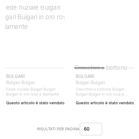
BULGARI
BULGARI
Bulgari Bulgari
Bulgari Bulgari
Fede nuziale Bulgari Bulgari
Orecchini a bottone Bulgari
Bulgari in oro rosa e diamante
Bulgari Bulgari in oro rosa e
diamante
Questo articolo è stato venduto
Questo articolo è stato venduto
60
RISULTATI PER PAGINA