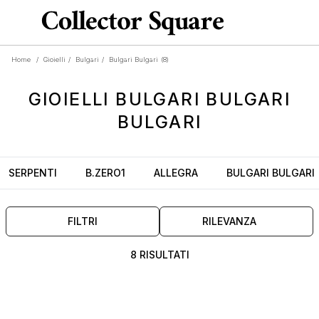
Home
/
Gioielli
/
Bulgari
/
Bulgari Bulgari
(8)
GIOIELLI
BULGARI BULGARI
BULGARI
SERPENTI
B.ZERO1
ALLEGRA
BULGARI BULGARI
FILTRI
RILEVANZA
8 RISULTATI