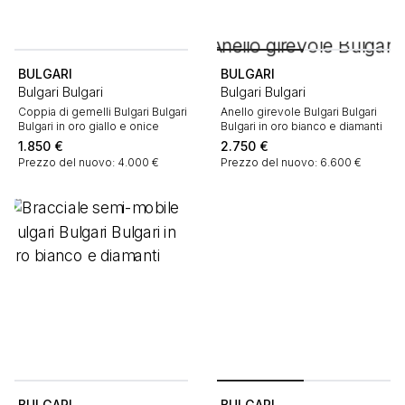
BULGARI
BULGARI
Bulgari Bulgari
Bulgari Bulgari
Coppia di gemelli Bulgari Bulgari
Anello girevole Bulgari Bulgari
Bulgari in oro giallo e onice
Bulgari in oro bianco e diamanti
1.850
€
2.750
€
Prezzo del nuovo: 4.000 €
Prezzo del nuovo: 6.600 €
BULGARI
BULGARI