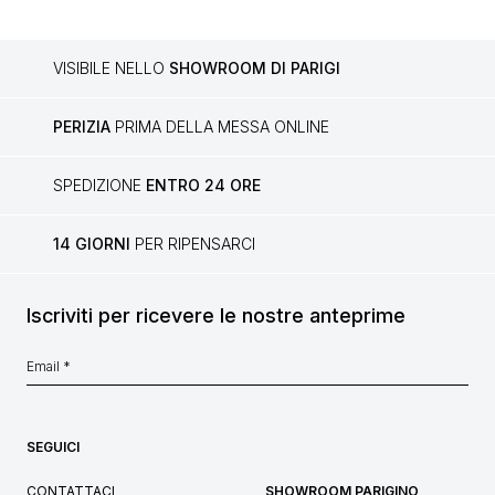
VISIBILE NELLO
SHOWROOM DI PARIGI
PERIZIA
PRIMA DELLA MESSA ONLINE
SPEDIZIONE
ENTRO 24 ORE
14 GIORNI
PER RIPENSARCI
Iscriviti per ricevere le nostre anteprime
SEGUICI
CONTATTACI
SHOWROOM PARIGINO