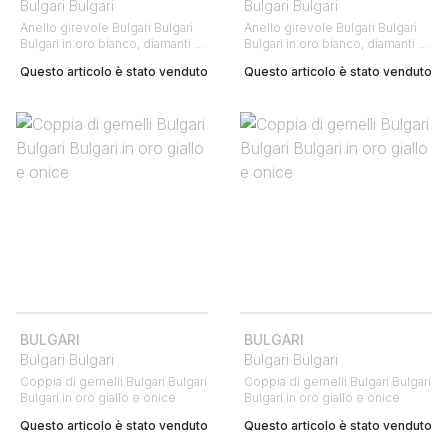
Bulgari Bulgari
Bulgari Bulgari
Anello girevole Bulgari Bulgari
Anello girevole Bulgari Bulgari
Bulgari in oro bianco, diamanti e
Bulgari in oro bianco, diamanti e
onice
lapislazzuli
Questo articolo è stato venduto
Questo articolo è stato venduto
BULGARI
BULGARI
Bulgari Bulgari
Bulgari Bulgari
Coppia di gemelli Bulgari Bulgari
Coppia di gemelli Bulgari Bulgari
Bulgari in oro giallo e onice
Bulgari in oro giallo e onice
Questo articolo è stato venduto
Questo articolo è stato venduto