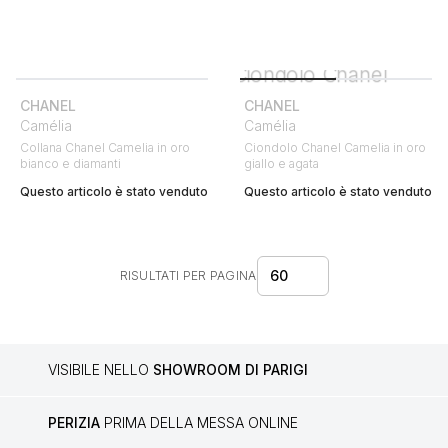
CHANEL
CHANEL
Camélia
Camélia
Collana Chanel Camelia in oro
Ciondolo Chanel Camelia in oro
bianco e diamanti
giallo e agata
Questo articolo è stato venduto
Questo articolo è stato venduto
60
RISULTATI PER PAGINA
VISIBILE NELLO
SHOWROOM DI PARIGI
PERIZIA
PRIMA DELLA MESSA ONLINE