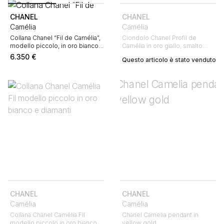
CHANEL
CHANEL
Camélia
Camélia
Collana Chanel “Fil de Camélia”,
Ciondolo Chanel Profil de
modello piccolo, in oro bianco e
Camélia in oro giallo, smalto
diamanti
bianco e diamanti
6.350
€
Questo articolo è stato venduto
CHANEL
CHANEL
Camélia
Camélia
Collana Chanel Camélia Fil
Chanel Camelia pendant in
modello piccolo in oro bianco e
yellow gold