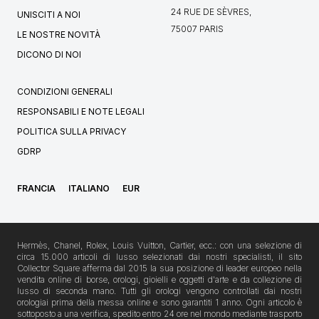
24 RUE DE SÈVRES,
UNISCITI A NOI
75007 PARIS
LE NOSTRE NOVITÀ
DICONO DI NOI
CONDIZIONI GENERALI
RESPONSABILI E NOTE LEGALI
POLITICA SULLA PRIVACY
GDRP
FRANCIA
ITALIANO
EUR
Hermès, Chanel, Rolex, Louis Vuitton, Cartier, ecc.: con una selezione di
circa 15.000 articoli di lusso selezionati dai nostri specialisti, il sito
Collector Square afferma dal 2015 la sua posizione di leader europeo nella
vendita online di borse, orologi, gioielli e oggetti d'arte e da collezione di
lusso di seconda mano. Tutti gli orologi vengono controllati dai nostri
orologiai prima della messa online e sono garantiti 1 anno. Ogni articolo è
sottoposto a una verifica, spedito entro 24 ore nel mondo mediante trasporto