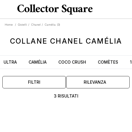
Home
/
Gioielli
/
Chanel
/
Camélia
(3)
COLLANE
CHANEL
CAMÉLIA
ULTRA
CAMÉLIA
COCO CRUSH
COMÈTES
FILTRI
RILEVANZA
3 RISULTATI