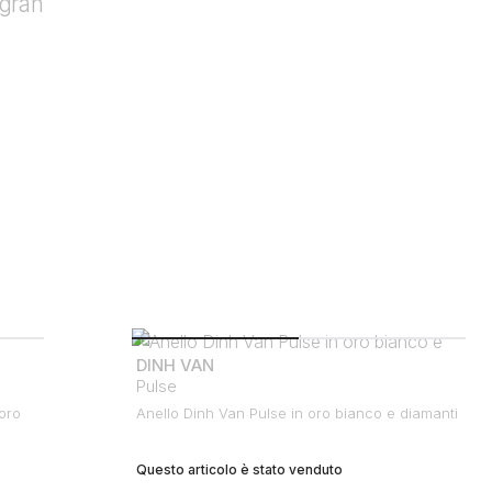
DINH VAN
Pulse
oro
Anello Dinh Van Pulse in oro bianco e diamanti
Questo articolo è stato venduto