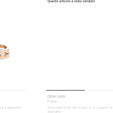
Questo articolo è stato venduto
DINH VAN
Pulse
sa e diamanti
Orecchini Dinh Van Pulse in oro bianco e
diamanti