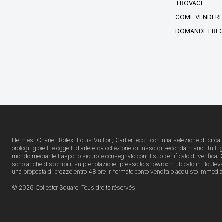
TROVACI
COME VENDERE
DOMANDE FRE
Hermès, Chanel, Rolex, Louis Vuitton, Cartier, ecc.: con una selezione di circa 1
orologi, gioielli e oggetti d'arte e da collezione di lusso di seconda mano. Tutti
mondo mediante trasporto sicuro e consegnato con il suo certificato di verifica. Qu
sono anche disponibili, su prenotazione, presso lo showroom ubicato in Boulevard Ra
una proposta di prezzo entro 48 ore in formato conto vendita o acquisto immedia
© 2026 Collector Square, Tous droits réservés.