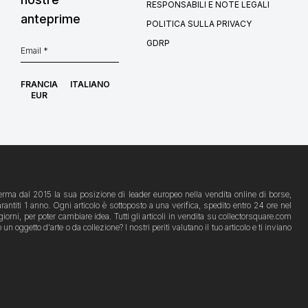
RESPONSABILI E NOTE LEGALI
anteprime
POLITICA SULLA PRIVACY
GDRP
FRANCIA
ITALIANO
EUR
afferma dal 2015 la sua posizione di leader europeo nella vendita online di borse,
rantiti 1 anno. Ogni articolo è sottoposto a una verifica, spedito entro 24 ore nel
iorni, per poter cambiare idea. Tutti gli articoli in vendita su collectorsquare.com
ggetto d'arte o da collezione? I nostri periti valutano il tuo articolo e ti inviano