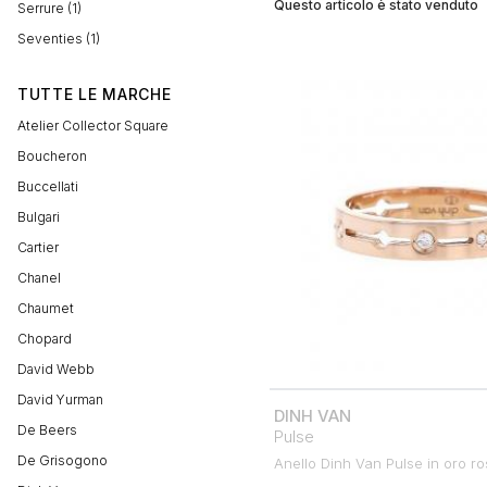
Questo articolo è stato venduto
Serrure (1)
Seventies (1)
TUTTE LE MARCHE
Atelier Collector Square
Boucheron
Buccellati
Bulgari
Cartier
Chanel
Chaumet
Chopard
David Webb
David Yurman
DINH VAN
De Beers
Pulse
De Grisogono
Anello Dinh Van Pulse in oro ro