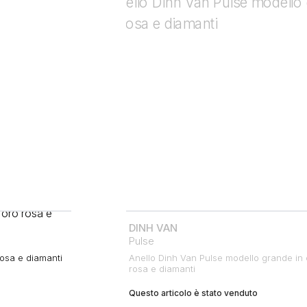
DINH VAN
Pulse
rosa e diamanti
Anello Dinh Van Pulse modello grande in 
rosa e diamanti
Questo articolo è stato venduto