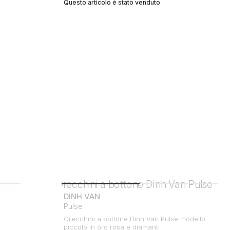
Questo articolo è stato venduto
DINH VAN
Pulse
Orecchini a bottone Dinh Van Pulse modello
piccolo in oro rosa e diamanti