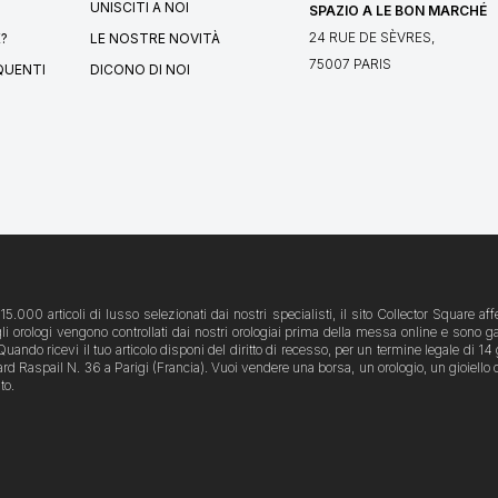
UNISCITI A NOI
SPAZIO A LE BON MARCHÉ
24 RUE DE SÈVRES,
?
LE NOSTRE NOVITÀ
75007 PARIS
QUENTI
DICONO DI NOI
5.000 articoli di lusso selezionati dai nostri specialisti, il sito Collector Square 
 gli orologi vengono controllati dai nostri orologiai prima della messa online e sono ga
ando ricevi il tuo articolo disponi del diritto di recesso, per un termine legale di 14 g
spail N. 36 a Parigi (Francia). Vuoi vendere una borsa, un orologio, un gioiello o un o
to.