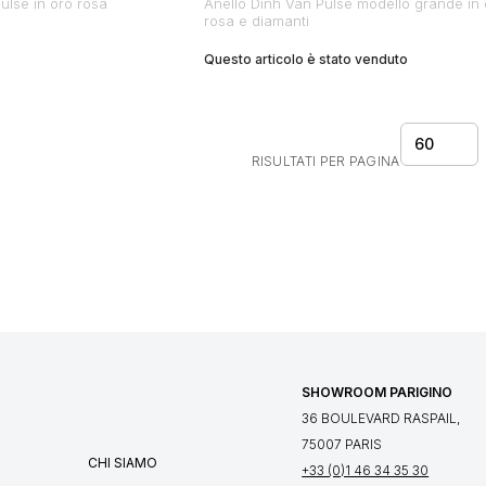
ulse in oro rosa
Anello Dinh Van Pulse modello grande in 
rosa e diamanti
Questo articolo è stato venduto
60
RISULTATI PER PAGINA
SHOWROOM PARIGINO
36 BOULEVARD RASPAIL,
75007 PARIS
CHI SIAMO
+33 (0)1 46 34 35 30