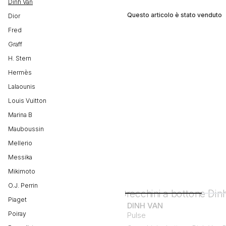
Dinh Van
Questo articolo è stato venduto
Dior
Fred
Graff
H. Stern
Hermès
Lalaounis
Louis Vuitton
Marina B
Mauboussin
Mellerio
Messika
Mikimoto
O.J. Perrin
Piaget
DINH VAN
Poiray
Pulse