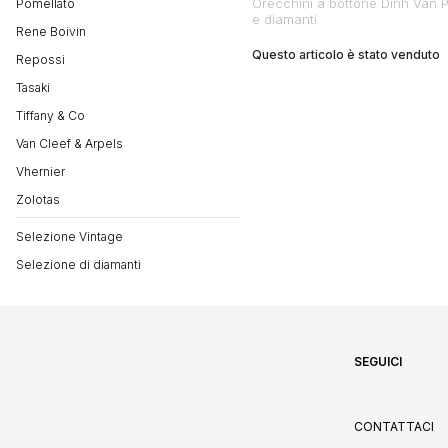
Orecchini a bottone Dinh Van P
Pomellato
e diamanti
Rene Boivin
Questo articolo è stato venduto
Repossi
Tasaki
Tiffany & Co
Van Cleef & Arpels
Vhernier
Zolotas
Selezione Vintage
Selezione di diamanti
SEGUICI
CONTATTACI