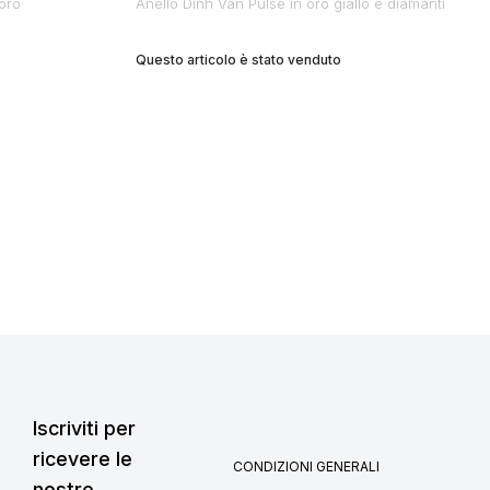
oro
Anello Dinh Van Pulse in oro giallo e diamanti
Questo articolo è stato venduto
Iscriviti per
ricevere le
CONDIZIONI GENERALI
nostre