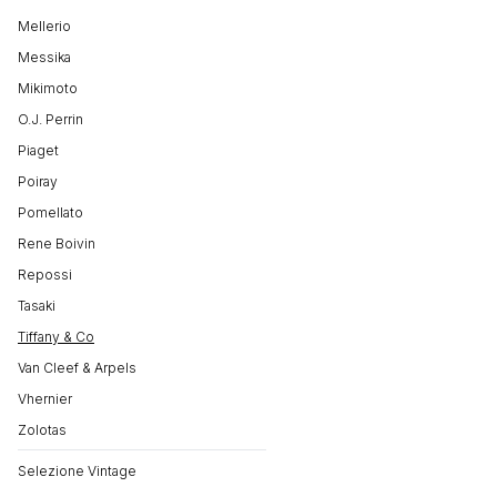
Mellerio
Messika
Mikimoto
O.J. Perrin
Piaget
Poiray
Pomellato
Rene Boivin
Repossi
Tasaki
Tiffany & Co
Van Cleef & Arpels
Vhernier
Zolotas
Selezione Vintage