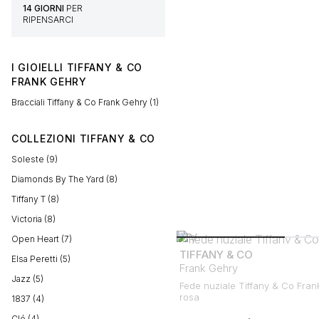
14 GIORNI
PER
RIPENSARCI
I GIOIELLI TIFFANY & CO
FRANK GEHRY
Bracciali Tiffany & Co Frank Gehry (1)
COLLEZIONI TIFFANY & CO
Soleste (9)
Diamonds By The Yard (8)
Tiffany T (8)
Victoria (8)
Open Heart (7)
TIFFANY & CO
Elsa Peretti (5)
Frank Gehry
Jazz (5)
Fede nuziale Tiffany & Co Fran
rosa
1837 (4)
Clé (4)