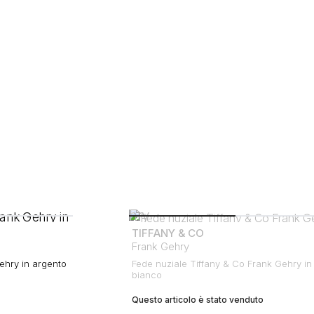
TIFFANY & CO
Frank Gehry
ehry in argento
Fede nuziale Tiffany & Co Frank Gehry in
bianco
Questo articolo è stato venduto