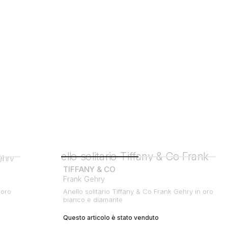
TIFFANY & CO
Frank Gehry
 oro
Anello solitario Tiffany & Co Frank Gehry in oro
bianco e diamante
Questo articolo è stato venduto