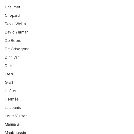
Chaumet
Chopard
David Webb
David Yurman
De Beers
De Grisogono
Dinh Van
Dior
Fred
Graff
H. Stern
Hermès
Lalaounis
Louis Vuitton
Marina B
Mauboussin