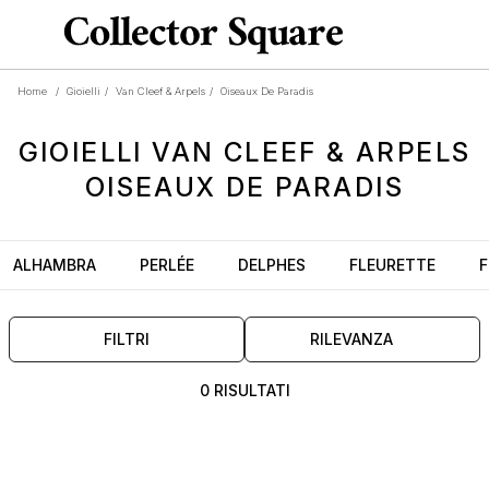
Home
/
Gioielli
/
Van Cleef & Arpels
/
Oiseaux De Paradis
GIOIELLI
VAN CLEEF & ARPELS
OISEAUX DE PARADIS
ALHAMBRA
PERLÉE
DELPHES
FLEURETTE
F
FILTRI
RILEVANZA
0 RISULTATI