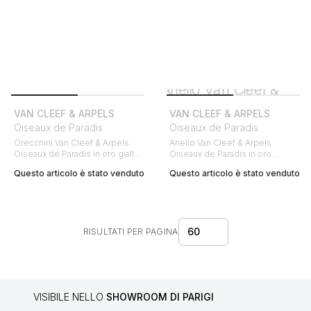
VAN CLEEF & ARPELS
VAN CLEEF & ARPELS
Oiseaux de Paradis
Oiseaux de Paradis
Orecchini Van Cleef & Arpels
Anello Van Cleef & Arpels
Oiseaux de Paradis in oro giallo
Oiseaux de Paradis in oro
e diamanti
bianco, diamanti e zaffiri
Questo articolo è stato venduto
Questo articolo è stato venduto
60
RISULTATI PER PAGINA
VISIBILE NELLO
SHOWROOM DI PARIGI