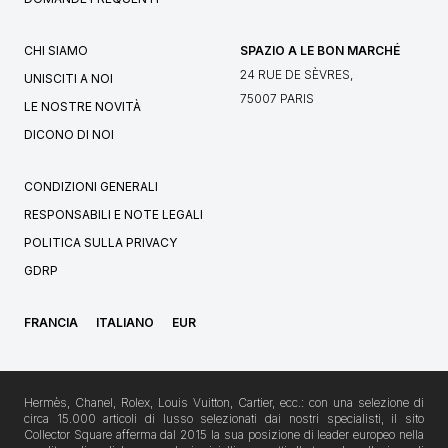
CHI SIAMO
SPAZIO A LE BON MARCHÉ
24 RUE DE SÈVRES,
UNISCITI A NOI
75007 PARIS
LE NOSTRE NOVITÀ
DICONO DI NOI
CONDIZIONI GENERALI
RESPONSABILI E NOTE LEGALI
POLITICA SULLA PRIVACY
GDRP
FRANCIA
ITALIANO
EUR
Hermès, Chanel, Rolex, Louis Vuitton, Cartier, ecc.: con una selezione di
circa 15.000 articoli di lusso selezionati dai nostri specialisti, il sito
Collector Square afferma dal 2015 la sua posizione di leader europeo nella