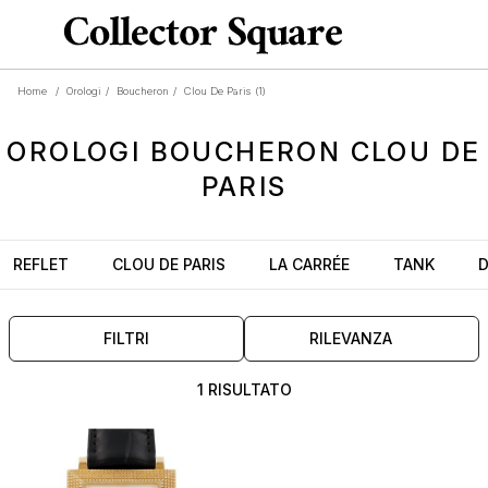
Home
/
Orologi
/
Boucheron
/
Clou De Paris
(1)
OROLOGI
BOUCHERON CLOU DE
PARIS
REFLET
CLOU DE PARIS
LA CARRÉE
TANK
FILTRI
RILEVANZA
1 RISULTATO