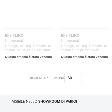
BREITLING
BREITLING
Chronomat
Chronomat
Orologio Breitling Chronomat in
Orologio Breitling Chronomat in
acciaio Ref : A13356 Circa 2000
acciaio e oro placcato Ref:
B13047 Circa 1990
Questo articolo è stato venduto
Questo articolo è stato venduto
60
RISULTATI PER PAGINA
VISIBILE NELLO
SHOWROOM DI PARIGI