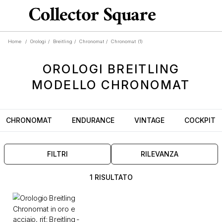
Home
/
Orologi
/
Breitling
/
Chronomat
/
Chronomat
(1)
OROLOGI
BREITLING
MODELLO
CHRONOMAT
CHRONOMAT
ENDURANCE
VINTAGE
COCKPIT
FILTRI
RILEVANZA
1 RISULTATO