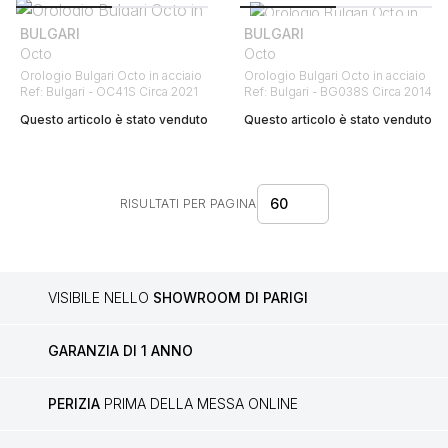
BULGARI
BULGARI
Octo
Octo
Orologio Bulgari Octo in acciaio
Orologio Bulgari Octo in acciaio
Ref: Bulgari - OC41S Circa 2021
Ref: Bulgari - BG038S Circa 2014
Questo articolo è stato venduto
Questo articolo è stato venduto
60
RISULTATI PER PAGINA
VISIBILE NELLO
SHOWROOM DI PARIGI
GARANZIA DI 1 ANNO
PERIZIA
PRIMA DELLA MESSA ONLINE