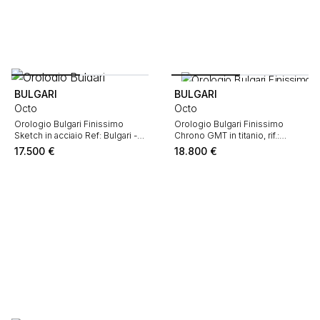
BULGARI
BULGARI
Octo
Octo
Orologio Bulgari Finissimo
Orologio Bulgari Finissimo
Sketch in acciaio Ref: Bulgari -
Chrono GMT in titanio, rif.:
BGO40SXT Edizione Limitata
Bulgari - BGO42TXT6H6HT Circa
17.500
€
18.800
€
Circa 2024
2022 "Octo 10th anniversary"