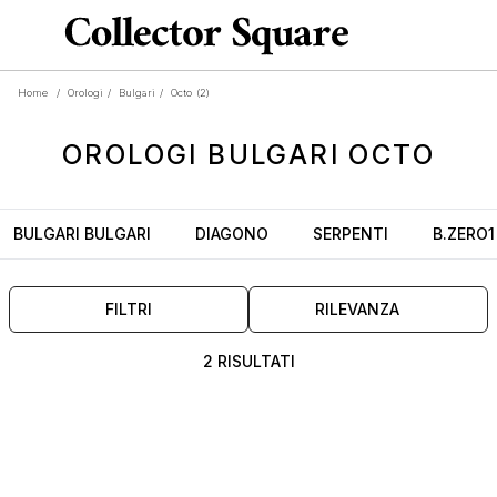
Home
/
Orologi
/
Bulgari
/
Octo
(2)
OROLOGI
BULGARI OCTO
BULGARI BULGARI
DIAGONO
SERPENTI
B.ZERO1
FILTRI
RILEVANZA
2 RISULTATI