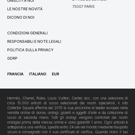
UNISCITI A NOI
75007 PARIS
LE NOSTRE NOVITÀ
DICONO DI NOI
CONDIZIONI GENERALI
RESPONSABILI E NOTE LEGALI
POLITICA SULLA PRIVACY
GDRP
FRANCIA
ITALIANO
EUR
Hermès, Chanel, Rolex, Louis Vuitton, Cartier, ecc.: con una selezione di
circa 15.000 articoli di lusso selezionati dai nostri specialisti, il sito
Collector Square afferma dal 2015 la sua posizione di leader europeo nella
vendita online di borse, orologi, gioielli e oggetti d'arte e da collezione di
lusso di seconda mano. Tutti gli orologi vengono controllati dai nostri
orologiai prima della messa online e sono garantiti 1 anno. Ogni articolo è
sottoposto a una verifica, spedito entro 24 ore nel mondo mediante trasporto
sicuro e consegnato con il suo certificato di verifica. Quando ricevi il tuo