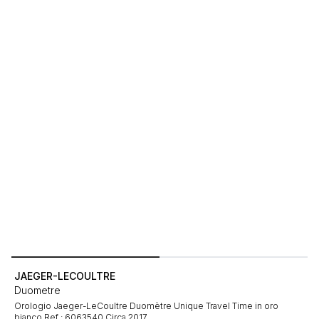
JAEGER-LECOULTRE
Duometre
Orologio Jaeger-LeCoultre Duomètre Unique Travel Time in oro
bianco Ref : 6063540 Circa 2017