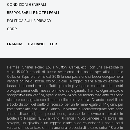
CONDIZIONI GENERALI
RESPONSABILI E NOTE LEGALI
POLITICA SULLA PRIVACY
GDRP
FRANCIA
ITALIANO
EUR
Hermès, Chanel, Rolex, Louis Vuitton, Cartier, ecc.: con una selezione di
circa 15.000 articoli di lusso selezionati dai nostri specialisti, il sito
Collector Square afferma dal 2015 la sua posizione di leader europeo nella
vendita online di borse, orologi, gioielli e oggetti d'arte e da collezione di
lusso di seconda mano. Tutti gli orologi vengono controllati dai nostri
orologiai prima della messa online e sono garantiti 1 anno. Ogni articolo è
sottoposto a una verifica, spedito entro 24 ore nel mondo mediante trasporto
sicuro e consegnato con il suo certificato di verifica. Quando ricevi il tuo
articolo disponi del diritto di recesso, per un termine legale di 14 giorni, per
poter cambiare idea. Tutti gli articoli in vendita su collectorsquare.com sono
anche disponibili, su prenotazione, presso lo showroom ubicato in
Boulevard Raspail N. 36 a Parigi (Francia). Vuoi vendere una borsa, un
orologio, un gioiello o un oggetto d'arte o da collezione? I nostri periti
valutano il tuo articolo e ti inviano una proposta di prezzo entro 48 ore in