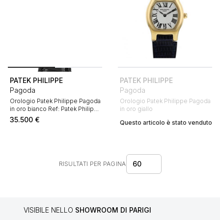
PATEK PHILIPPE
PATEK PHILIPPE
Pagoda
Pagoda
Orologio Patek Philippe Pagoda
Orologio Patek Philippe Pagoda
in oro bianco Ref: Patek Philippe
in oro giallo
- 5500
35.500
€
Questo articolo è stato venduto
60
RISULTATI PER PAGINA
VISIBILE NELLO
SHOWROOM DI PARIGI