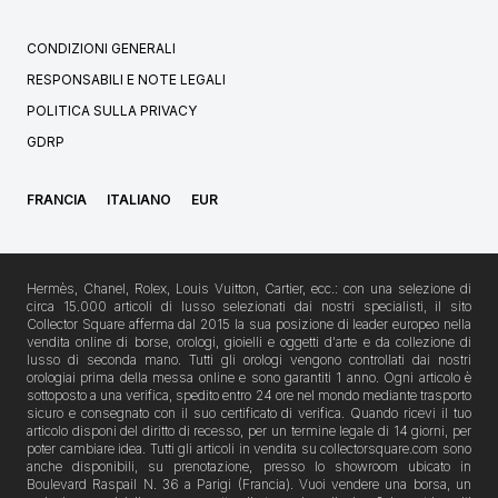
CONDIZIONI GENERALI
RESPONSABILI E NOTE LEGALI
POLITICA SULLA PRIVACY
GDRP
FRANCIA
ITALIANO
EUR
Hermès, Chanel, Rolex, Louis Vuitton, Cartier, ecc.: con una selezione di
circa 15.000 articoli di lusso selezionati dai nostri specialisti, il sito
Collector Square afferma dal 2015 la sua posizione di leader europeo nella
vendita online di borse, orologi, gioielli e oggetti d'arte e da collezione di
lusso di seconda mano. Tutti gli orologi vengono controllati dai nostri
orologiai prima della messa online e sono garantiti 1 anno. Ogni articolo è
sottoposto a una verifica, spedito entro 24 ore nel mondo mediante trasporto
sicuro e consegnato con il suo certificato di verifica. Quando ricevi il tuo
articolo disponi del diritto di recesso, per un termine legale di 14 giorni, per
poter cambiare idea. Tutti gli articoli in vendita su collectorsquare.com sono
anche disponibili, su prenotazione, presso lo showroom ubicato in
Boulevard Raspail N. 36 a Parigi (Francia). Vuoi vendere una borsa, un