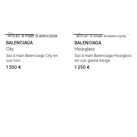
BALENCIAGA
BALENCIAGA
City
Hourglass
Sac à main Balenciaga City en
Sac à main Balenciaga Hourglass
cuir noir
en cuir grainé beige
1 550
€
1 250
€