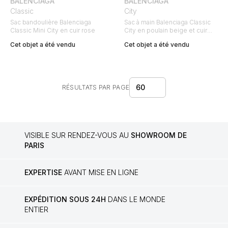
BALENCIAGA
BALENCIAGA
Classic
City
Sac bandoulière Balenciaga
Sac à main Balenciaga Classic
Classic Mini City en cuir rose
City en poulain beige et cuir
marron
Cet objet a été vendu
Cet objet a été vendu
60
RÉSULTATS PAR PAGE
VISIBLE SUR RENDEZ-VOUS AU
SHOWROOM DE
PARIS
EXPERTISE
AVANT MISE EN LIGNE
EXPÉDITION SOUS 24H
DANS LE MONDE
ENTIER