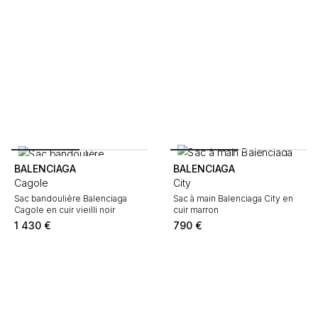
BALENCIAGA
BALENCIAGA
Cagole
City
Sac bandoulière Balenciaga
Sac à main Balenciaga City en
Cagole en cuir vieilli noir
cuir marron
1 430
€
790
€