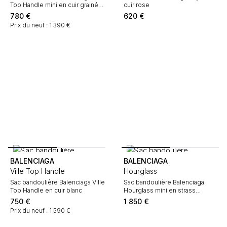
Top Handle mini en cuir grainé
cuir rose
rouge
780
€
620
€
Prix du neuf : 1 390 €
BALENCIAGA
BALENCIAGA
Ville Top Handle
Hourglass
Sac bandoulière Balenciaga Ville
Sac bandoulière Balenciaga
Top Handle en cuir blanc
Hourglass mini en strass
argentés
750
€
1 850
€
Prix du neuf : 1 590 €