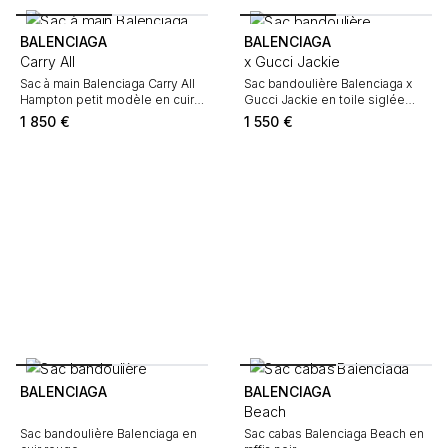
BALENCIAGA
BALENCIAGA
Carry All
x Gucci Jackie
Sac à main Balenciaga Carry All
Sac bandoulière Balenciaga x
Hampton petit modèle en cuir
Gucci Jackie en toile siglée
gris
beige et cuir marron
1 850
€
1 550
€
BALENCIAGA
BALENCIAGA
Beach
Sac bandoulière Balenciaga en
Sac cabas Balenciaga Beach en