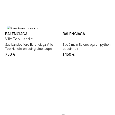
BALENCIAGA
BALENCIAGA
Ville Top Handle
Sac bandoulière Balenciaga Ville
Sac à main Balenciaga en python
Top Handle en cuir grainé taupe
et cuir noir
750
€
1 150
€