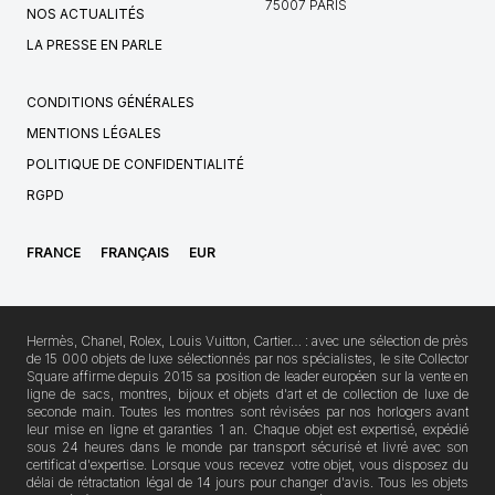
75007 PARIS
NOS ACTUALITÉS
LA PRESSE EN PARLE
CONDITIONS GÉNÉRALES
MENTIONS LÉGALES
POLITIQUE DE CONFIDENTIALITÉ
RGPD
FRANCE
FRANÇAIS
EUR
Hermès, Chanel, Rolex, Louis Vuitton, Cartier… : avec une sélection de près
de 15 000 objets de luxe sélectionnés par nos spécialistes, le site Collector
Square affirme depuis 2015 sa position de leader européen sur la vente en
ligne de sacs, montres, bijoux et objets d'art et de collection de luxe de
seconde main. Toutes les montres sont révisées par nos horlogers avant
leur mise en ligne et garanties 1 an. Chaque objet est expertisé, expédié
sous 24 heures dans le monde par transport sécurisé et livré avec son
certificat d'expertise. Lorsque vous recevez votre objet, vous disposez du
délai de rétractation légal de 14 jours pour changer d'avis. Tous les objets