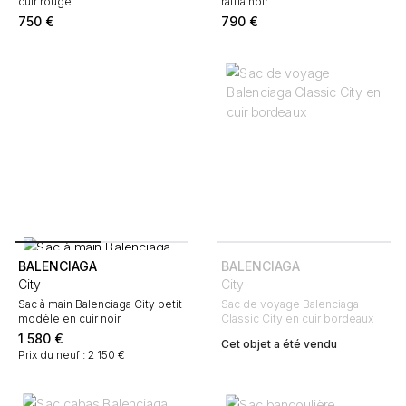
cuir rouge
raffia noir
750
€
790
€
BALENCIAGA
BALENCIAGA
City
City
Sac à main Balenciaga City petit
Sac de voyage Balenciaga
modèle en cuir noir
Classic City en cuir bordeaux
1 580
€
Cet objet a été vendu
Prix du neuf : 2 150 €