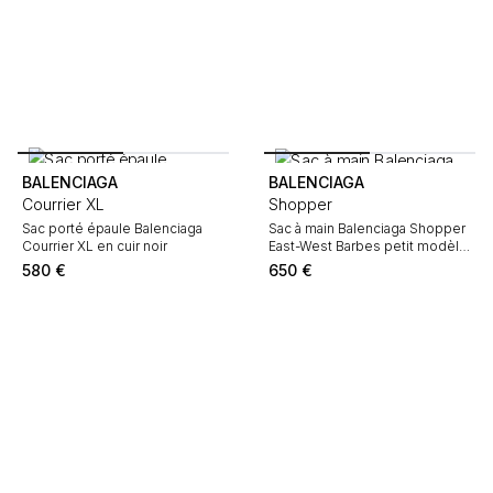
BALENCIAGA
BALENCIAGA
Courrier XL
Shopper
Sac porté épaule Balenciaga
Sac à main Balenciaga Shopper
Courrier XL en cuir noir
East-West Barbes petit modèle
en cuir bleu, rouge et jaune
580
€
650
€