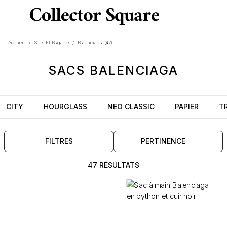
Accueil
/
Sacs Et Bagages
/
Balenciaga
(47)
SACS
BALENCIAGA
CITY
HOURGLASS
NEO CLASSIC
PAPIER
T
FILTRES
PERTINENCE
47 RÉSULTATS