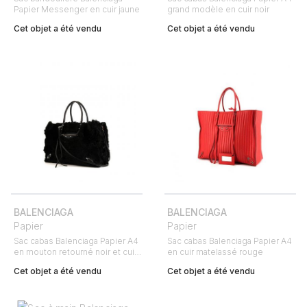
Papier Messenger en cuir jaune
grand modèle en cuir noir
Cet objet a été vendu
Cet objet a été vendu
BALENCIAGA
BALENCIAGA
Papier
Papier
Sac cabas Balenciaga Papier A4
Sac cabas Balenciaga Papier A4
en mouton retourné noir et cuir
en cuir matelassé rouge
noir
Cet objet a été vendu
Cet objet a été vendu