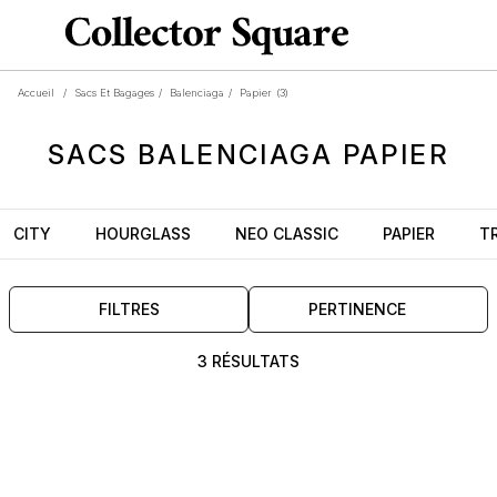
Accueil
/
Sacs Et Bagages
/
Balenciaga
/
Papier
(3)
SACS
BALENCIAGA
PAPIER
CITY
HOURGLASS
NEO CLASSIC
PAPIER
T
FILTRES
PERTINENCE
3 RÉSULTATS