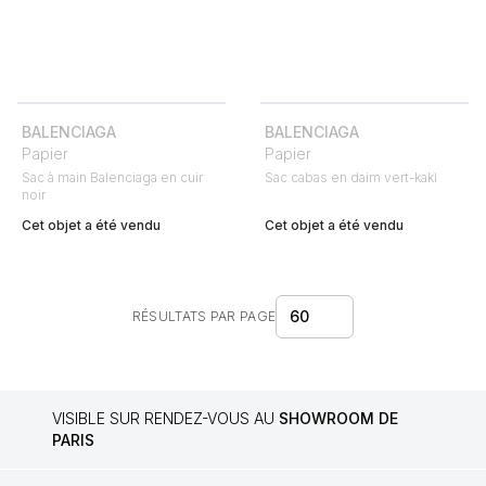
BALENCIAGA
BALENCIAGA
Papier
Papier
Sac à main Balenciaga en cuir
Sac cabas en daim vert-kaki
noir
Cet objet a été vendu
Cet objet a été vendu
60
RÉSULTATS PAR PAGE
VISIBLE SUR RENDEZ-VOUS AU
SHOWROOM DE
PARIS