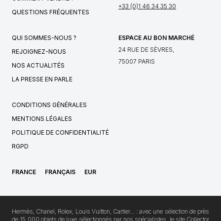
+33 (0)1 46 34 35 30
QUESTIONS FRÉQUENTES
QUI SOMMES-NOUS ?
ESPACE AU BON MARCHÉ
24 RUE DE SÈVRES,
REJOIGNEZ-NOUS
75007 PARIS
NOS ACTUALITÉS
LA PRESSE EN PARLE
CONDITIONS GÉNÉRALES
MENTIONS LÉGALES
POLITIQUE DE CONFIDENTIALITÉ
RGPD
FRANCE
FRANÇAIS
EUR
Hermès, Chanel, Rolex, Louis Vuitton, Cartier… : avec une sélection de près
de 15 000 objets de luxe sélectionnés par nos spécialistes, le site Collector