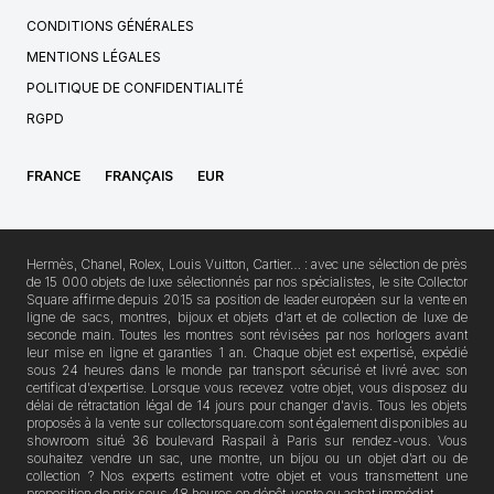
CONDITIONS GÉNÉRALES
MENTIONS LÉGALES
POLITIQUE DE CONFIDENTIALITÉ
RGPD
FRANCE
FRANÇAIS
EUR
Hermès, Chanel, Rolex, Louis Vuitton, Cartier… : avec une sélection de près
de 15 000 objets de luxe sélectionnés par nos spécialistes, le site Collector
Square affirme depuis 2015 sa position de leader européen sur la vente en
ligne de sacs, montres, bijoux et objets d'art et de collection de luxe de
seconde main. Toutes les montres sont révisées par nos horlogers avant
leur mise en ligne et garanties 1 an. Chaque objet est expertisé, expédié
sous 24 heures dans le monde par transport sécurisé et livré avec son
certificat d'expertise. Lorsque vous recevez votre objet, vous disposez du
délai de rétractation légal de 14 jours pour changer d'avis. Tous les objets
proposés à la vente sur collectorsquare.com sont également disponibles au
showroom situé 36 boulevard Raspail à Paris sur rendez-vous. Vous
souhaitez vendre un sac, une montre, un bijou ou un objet d’art ou de
collection ? Nos experts estiment votre objet et vous transmettent une
proposition de prix sous 48 heures en dépôt-vente ou achat immédiat.