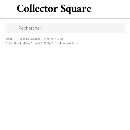
Accueil
/
Sacs Et Bagages
/
Chanel
/
2.55
/
Sac Bandoulière Chanel 2.55 En Cuir Matelassé Blanc