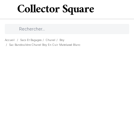
Accueil
/
Sacs Et Bagages
/
Chanel
/
Boy
/
Sac Bandoulière Chanel Boy En Cuir Matelassé Blanc