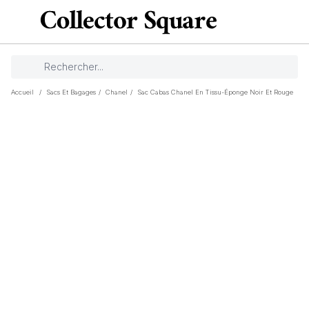
Accueil
/
Sacs Et Bagages
/
Chanel
/
Sac Cabas Chanel En Tissu-Éponge Noir Et Rouge