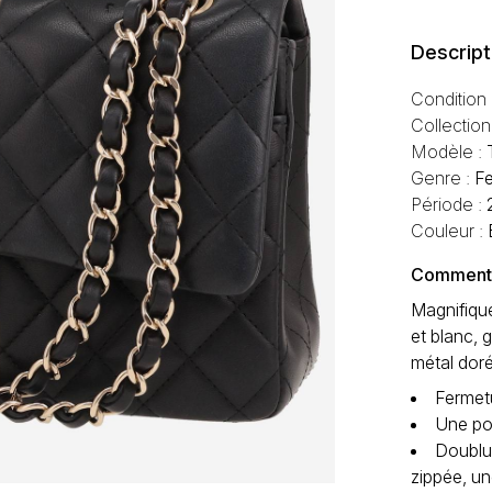
Descript
Condition
Collection
Modèle :
Genre :
F
Période :
Couleur :
Commentai
Magnifique
et blanc, 
métal doré
Fermetu
Une po
Doublur
zippée, u