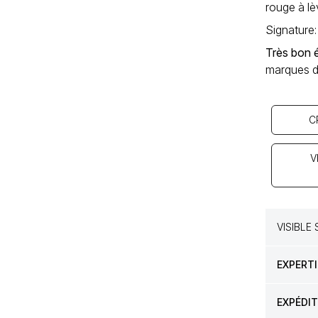
rouge à lè
Signature
Très bon 
marques d
C
V
VISIBLE
EXPERTI
EXPÉDI