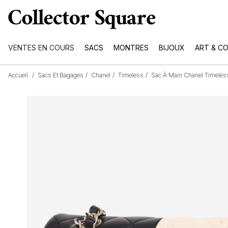
VENTES EN COURS
SACS
MONTRES
BIJOUX
ART & C
Accueil
/
Sacs Et Bagages
/
Chanel
/
Timeless
/
Sac À Main Chanel Timeless