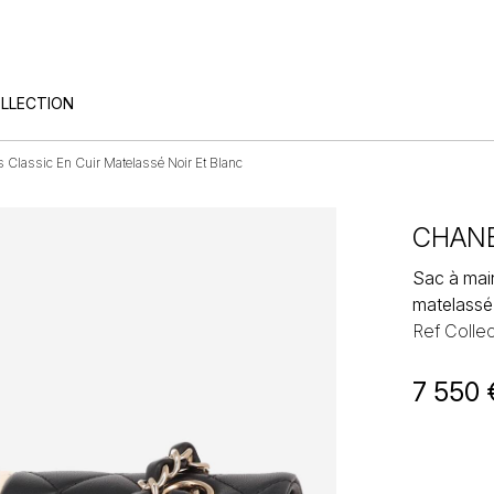
OLLECTION
 Classic En Cuir Matelassé Noir Et Blanc
CHAN
Sac à main
matelassé 
Ref Collec
7 550