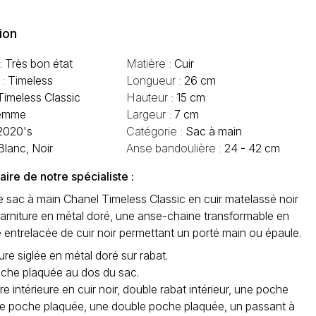
ion
 :
Très bon état
Matière :
Cuir
 :
Timeless
Longueur :
26 cm
Timeless Classic
Hauteur :
15 cm
emme
Largeur :
7 cm
2020's
Catégorie :
Sac à main
Blanc, Noir
Anse bandoulière :
24 - 42 cm
re de notre spécialiste :
 sac à main Chanel Timeless Classic en cuir matelassé noir
garniture en métal doré, une anse-chaine transformable en
 entrelacée de cuir noir permettant un porté main ou épaule.
re siglée en métal doré sur rabat.
che plaquée au dos du sac.
e intérieure en cuir noir, double rabat intérieur, une poche
ne poche plaquée, une double poche plaquée, un passant à