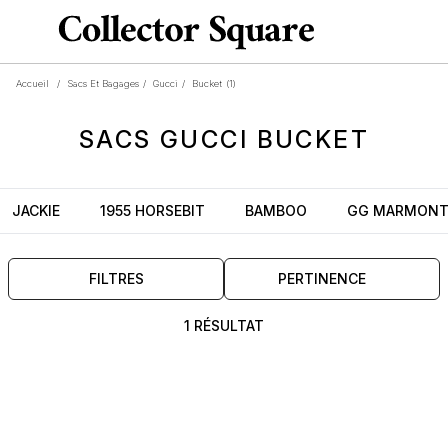
Accueil
/
Sacs Et Bagages
/
Gucci
/
Bucket
(1)
SACS
GUCCI
BUCKET
JACKIE
1955 HORSEBIT
BAMBOO
GG MARMON
FILTRES
PERTINENCE
1 RÉSULTAT