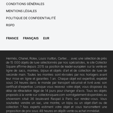
CONDITIONS GÉNÉRALES
MENTIONS LÉGALES
POLITIQUE DE CONFIDENTIALITÉ
RGPD
FRANCE
FRANÇAIS
EUR
Hermès, Chanel, Rolex, Louis Vuitton, Cartier… : avec une sélection de près
de 15 000 objets de luxe sélectionnés par nos spécialistes, le site Collector
Square affirme depuis 2015 sa position de leader européen sur la vente en
ligne de sacs, montres, bijoux et objets d'art et de collection de luxe de
seconde main. Toutes les montres sont révisées par nos horlogers avant
leur mise en ligne et garanties 1 an. Chaque objet est expertisé, expédié
sous 24 heures dans le monde par transport sécurisé et livré avec son
certificat d'expertise. Lorsque vous recevez votre objet, vous disposez du
délai de rétractation légal de 14 jours pour changer d'avis. Tous les objets
proposés à la vente sur collectorsquare.com sont également disponibles au
showroom situé 36 boulevard Raspail à Paris sur rendez-vous. Vous
souhaitez vendre un sac, une montre, un bijou ou un objet d’art ou de
collection ? Nos experts estiment votre objet et vous transmettent une
proposition de prix sous 48 heures en dépôt-vente ou achat immédiat.