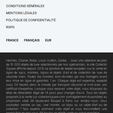
CONDITIONS GÉNÉRALES
MENTIONS LÉGALES
POLITIQUE DE CONFIDENTIALITÉ
RGPD
FRANCE
FRANÇAIS
EUR
Hermès, Chanel, Rolex, Louis Vuitton, Cartier… : avec une sélection de près
de 15 000 objets de luxe sélectionnés par nos spécialistes, le site Collector
Square affirme depuis 2015 sa position de leader européen sur la vente en
ligne de sacs, montres, bijoux et objets d'art et de collection de luxe de
seconde main. Toutes les montres sont révisées par nos horlogers avant
leur mise en ligne et garanties 1 an. Chaque objet est expertisé, expédié
sous 24 heures dans le monde par transport sécurisé et livré avec son
certificat d'expertise. Lorsque vous recevez votre objet, vous disposez du
délai de rétractation légal de 14 jours pour changer d'avis. Tous les objets
proposés à la vente sur collectorsquare.com sont également disponibles au
showroom situé 36 boulevard Raspail à Paris sur rendez-vous. Vous
souhaitez vendre un sac, une montre, un bijou ou un objet d’art ou de
collection ? Nos experts estiment votre objet et vous transmettent une
proposition de prix sous 48 heures en dépôt-vente ou achat immédiat.