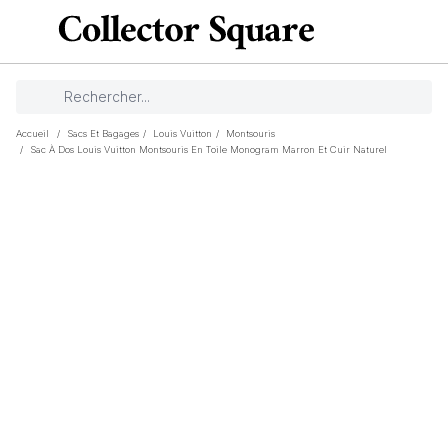
Accueil
/
Sacs Et Bagages
/
Louis Vuitton
/
Montsouris
/
Sac À Dos Louis Vuitton Montsouris En Toile Monogram Marron Et Cuir Naturel