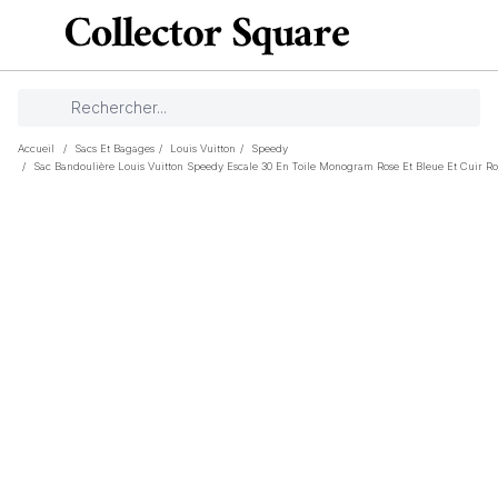
Accueil
/
Sacs Et Bagages
/
Louis Vuitton
/
Speedy
/
Sac Bandoulière Louis Vuitton Speedy Escale 30 En Toile Monogram Rose Et Bleue Et Cuir Ro