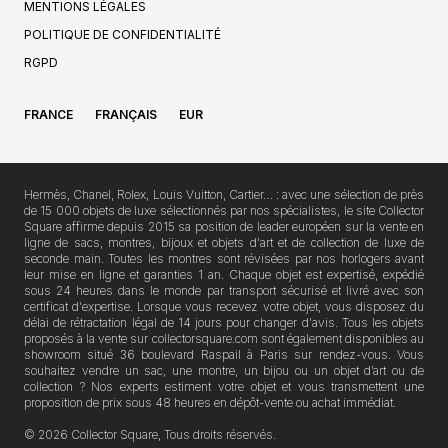
MENTIONS LÉGALES
POLITIQUE DE CONFIDENTIALITÉ
RGPD
FRANCE
FRANÇAIS
EUR
Hermès, Chanel, Rolex, Louis Vuitton, Cartier… : avec une sélection de près
de 15 000 objets de luxe sélectionnés par nos spécialistes, le site Collector
Square affirme depuis 2015 sa position de leader européen sur la vente en
ligne de sacs, montres, bijoux et objets d'art et de collection de luxe de
seconde main. Toutes les montres sont révisées par nos horlogers avant
leur mise en ligne et garanties 1 an. Chaque objet est expertisé, expédié
sous 24 heures dans le monde par transport sécurisé et livré avec son
certificat d'expertise. Lorsque vous recevez votre objet, vous disposez du
délai de rétractation légal de 14 jours pour changer d'avis. Tous les objets
proposés à la vente sur collectorsquare.com sont également disponibles au
showroom situé 36 boulevard Raspail à Paris sur rendez-vous. Vous
souhaitez vendre un sac, une montre, un bijou ou un objet d’art ou de
collection ? Nos experts estiment votre objet et vous transmettent une
proposition de prix sous 48 heures en dépôt-vente ou achat immédiat.
© 2026 Collector Square, Tous droits réservés.