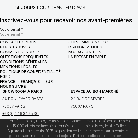
14 JOURS
POUR CHANGER D'AVIS
Inscrivez-vous pour recevoir nos avant-premières
Votre email *
CONTACTEZ-NOUS
QUI SOMMES-NOUS ?
NOUS TROUVER
REJOIGNEZ-NOUS
COMMENT VENDRE ?
NOS ACTUALITÉS
QUESTIONS FRÉQUENTES
LA PRESSE EN PARLE
CONDITIONS GÉNÉRALES
MENTIONS LÉGALES
POLITIQUE DE CONFIDENTIALITÉ
RGPD
FRANCE
FRANÇAIS
EUR
NOUS SUIVRE
SHOWROOM À PARIS
ESPACE AU BON MARCHÉ
36 BOULEVARD RASPAIL,
24 RUE DE SÈVRES,
75007 PARIS
75007 PARIS
+33 (0)1 46 34 35 30
Hermès, Chanel, Rolex, Louis Vuitton, Cartier… : avec une sélection de près
de 15 000 objets de luxe sélectionnés par nos spécialistes, le site Collector
Square affirme depuis 2015 sa position de leader européen sur la vente en
ligne de sacs, montres, bijoux et objets d'art et de collection de luxe de