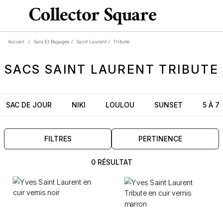
Accueil
/
Sacs Et Bagages
/
Saint Laurent
/
Tribute
SACS
SAINT LAURENT
TRIBUTE
SAC DE JOUR
NIKI
LOULOU
SUNSET
5 À 7
FILTRES
PERTINENCE
0 RÉSULTAT