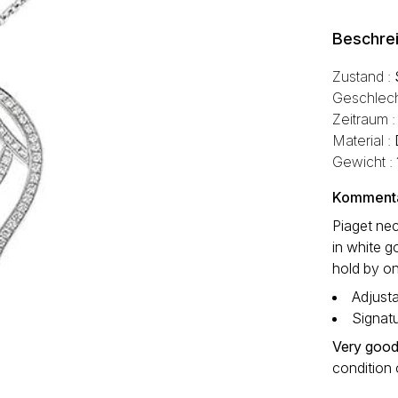
Beschre
Zustand :
Geschlech
Zeitraum 
Material :
Gewicht :
Kommentar
Piaget nec
in white g
hold by on
Adjusta
Signat
Very good
condition 