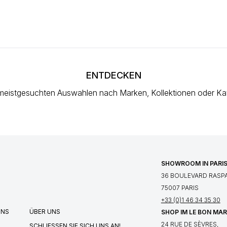
ENTDECKEN
meistgesuchten Auswahlen
nach Marken, Kollektionen oder Ka
SHOWROOM IN PARI
36 BOULEVARD RASPA
75007 PARIS
+33 (0)1 46 34 35 30
UNS
ÜBER UNS
SHOP IM LE BON MA
24 RUE DE SÈVRES,
SCHLIESSEN SIE SICH UNS AN!