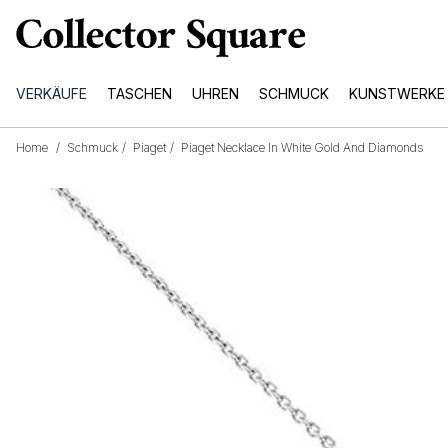
VERKÄUFE
TASCHEN
UHREN
SCHMUCK
KUNSTWERKE
Home
/
Schmuck
/
Piaget
/
Piaget Necklace In White Gold And Diamonds