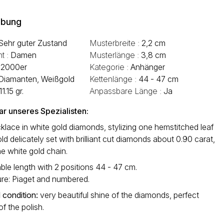
ibung
Sehr guter Zustand
Musterbreite :
2,2 cm
t :
Damen
Musterlänge :
3,8 cm
:
2000er
Kategorie :
Anhänger
Diamanten, Weißgold
Kettenlänge :
44 - 47 cm
11.15 gr.
Anpassbare Länge :
Ja
 unseres Spezialisten:
klace in white gold diamonds, stylizing one hemstitched leaf
old delicately set with brilliant cut diamonds about 0.90 carat,
e white gold chain.
ble length with 2 positions 44 - 47 cm.
ure: Piaget and numbered.
 condition:
very beautiful shine of the diamonds, perfect
of the polish.