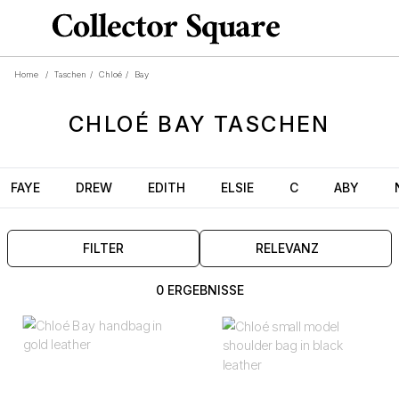
Home
/
Taschen
/
Chloé
/
Bay
CHLOÉ
BAY
TASCHEN
FAYE
DREW
EDITH
ELSIE
C
ABY
FILTER
RELEVANZ
0 ERGEBNISSE