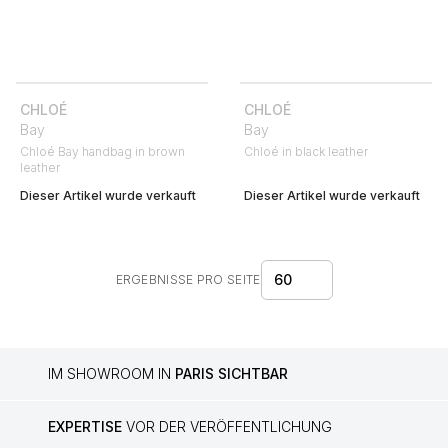
CHLOÉ
CHLOÉ
Bay
Bay
Chloé Bay handbag in brown
Chloé in black leather
leather
Dieser Artikel wurde verkauft
Dieser Artikel wurde verkauft
60
ERGEBNISSE PRO SEITE
IM SHOWROOM IN
PARIS SICHTBAR
EXPERTISE
VOR DER VERÖFFENTLICHUNG