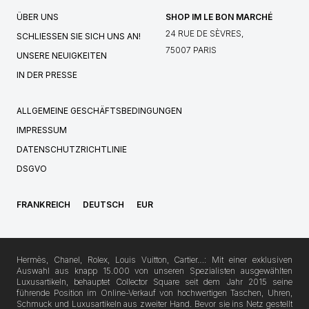
ÜBER UNS
SHOP IM LE BON MARCHÉ
24 RUE DE SÈVRES,
SCHLIESSEN SIE SICH UNS AN!
75007 PARIS
UNSERE NEUIGKEITEN
IN DER PRESSE
ALLGEMEINE GESCHÄFTSBEDINGUNGEN
IMPRESSUM
DATENSCHUTZRICHTLINIE
DSGVO
FRANKREICH
DEUTSCH
EUR
Hermès, Chanel, Rolex, Louis Vuitton, Cartier…: Mit einer exklusiven
Auswahl aus knapp 15.000 von unseren Spezialisten ausgewählten
Luxusartikeln, behauptet Collector Square seit dem Jahr 2015 seine
führende Position im Online-Verkauf von hochwertigen Taschen, Uhren,
Schmuck und Luxusartikeln aus zweiter Hand. Bevor sie ins Netz gestellt