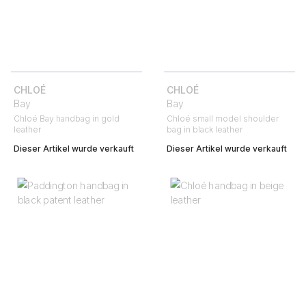
CHLOÉ
CHLOÉ
Bay
Bay
Chloé Bay handbag in gold
Chloé small model shoulder
leather
bag in black leather
Dieser Artikel wurde verkauft
Dieser Artikel wurde verkauft