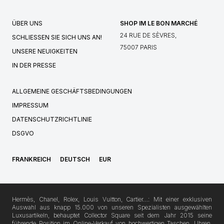
ÜBER UNS
SHOP IM LE BON MARCHÉ
24 RUE DE SÈVRES,
SCHLIESSEN SIE SICH UNS AN!
75007 PARIS
UNSERE NEUIGKEITEN
IN DER PRESSE
ALLGEMEINE GESCHÄFTSBEDINGUNGEN
IMPRESSUM
DATENSCHUTZRICHTLINIE
DSGVO
FRANKREICH
DEUTSCH
EUR
Hermès, Chanel, Rolex, Louis Vuitton, Cartier…: Mit einer exklusiven
Auswahl aus knapp 15.000 von unseren Spezialisten ausgewählten
Luxusartikeln, behauptet Collector Square seit dem Jahr 2015 seine
führende Position im Online-Verkauf von hochwertigen Taschen, Uhren,