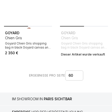
GOYARD
GOYARD
Chien Gris
Chien Gris
Goyard Chien Gris shopping
Goyard Chien Gris shopping
bag in black Goyard canvas and
bag in black Goyard canvas and
brown leather
brown leather
2 350
€
Dieser Artikel wurde verkauft
60
ERGEBNISSE PRO SEITE
IM SHOWROOM IN
PARIS SICHTBAR