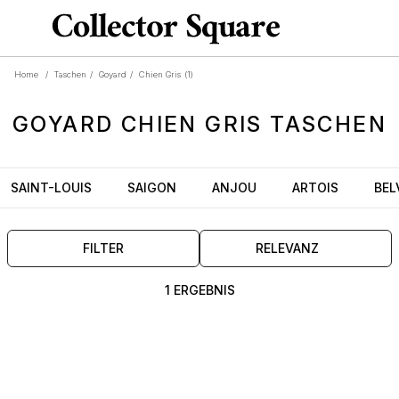
Home
/
Taschen
/
Goyard
/
Chien Gris
(1)
GOYARD
CHIEN GRIS
TASCHEN
SAINT-LOUIS
SAIGON
ANJOU
ARTOIS
BEL
FILTER
RELEVANZ
1 ERGEBNIS