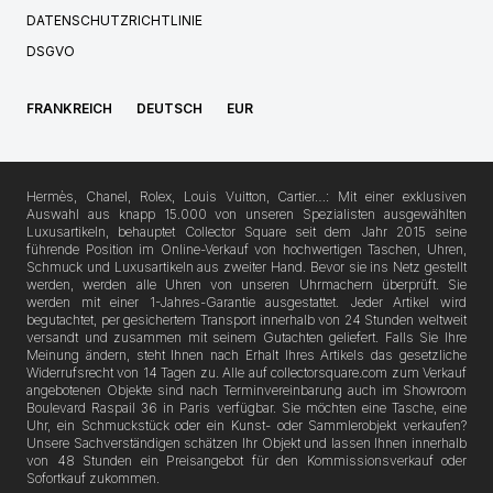
DATENSCHUTZRICHTLINIE
DSGVO
FRANKREICH
DEUTSCH
EUR
Hermès, Chanel, Rolex, Louis Vuitton, Cartier…: Mit einer exklusiven
Auswahl aus knapp 15.000 von unseren Spezialisten ausgewählten
Luxusartikeln, behauptet Collector Square seit dem Jahr 2015 seine
führende Position im Online-Verkauf von hochwertigen Taschen, Uhren,
Schmuck und Luxusartikeln aus zweiter Hand. Bevor sie ins Netz gestellt
werden, werden alle Uhren von unseren Uhrmachern überprüft. Sie
werden mit einer 1-Jahres-Garantie ausgestattet. Jeder Artikel wird
begutachtet, per gesichertem Transport innerhalb von 24 Stunden weltweit
versandt und zusammen mit seinem Gutachten geliefert. Falls Sie Ihre
Meinung ändern, steht Ihnen nach Erhalt Ihres Artikels das gesetzliche
Widerrufsrecht von 14 Tagen zu. Alle auf collectorsquare.com zum Verkauf
angebotenen Objekte sind nach Terminvereinbarung auch im Showroom
Boulevard Raspail 36 in Paris verfügbar. Sie möchten eine Tasche, eine
Uhr, ein Schmuckstück oder ein Kunst- oder Sammlerobjekt verkaufen?
Unsere Sachverständigen schätzen Ihr Objekt und lassen Ihnen innerhalb
von 48 Stunden ein Preisangebot für den Kommissionsverkauf oder
Sofortkauf zukommen.