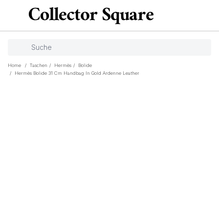
Home
/
Taschen
/
Hermès
/
Bolide
/
Hermès Bolide 31 Cm Handbag In Gold Ardenne Leather