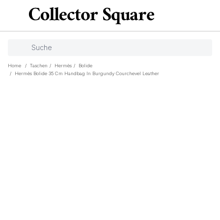
Home
/
Taschen
/
Hermès
/
Bolide
/
Hermès Bolide 35 Cm Handbag In Burgundy Courchevel Leather