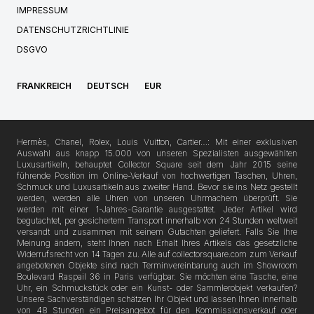
IMPRESSUM
DATENSCHUTZRICHTLINIE
DSGVO
FRANKREICH
DEUTSCH
EUR
Hermès, Chanel, Rolex, Louis Vuitton, Cartier…: Mit einer exklusiven
Auswahl aus knapp 15.000 von unseren Spezialisten ausgewählten
Luxusartikeln, behauptet Collector Square seit dem Jahr 2015 seine
führende Position im Online-Verkauf von hochwertigen Taschen, Uhren,
Schmuck und Luxusartikeln aus zweiter Hand. Bevor sie ins Netz gestellt
werden, werden alle Uhren von unseren Uhrmachern überprüft. Sie
werden mit einer 1-Jahres-Garantie ausgestattet. Jeder Artikel wird
begutachtet, per gesichertem Transport innerhalb von 24 Stunden weltweit
versandt und zusammen mit seinem Gutachten geliefert. Falls Sie Ihre
Meinung ändern, steht Ihnen nach Erhalt Ihres Artikels das gesetzliche
Widerrufsrecht von 14 Tagen zu. Alle auf collectorsquare.com zum Verkauf
angebotenen Objekte sind nach Terminvereinbarung auch im Showroom
Boulevard Raspail 36 in Paris verfügbar. Sie möchten eine Tasche, eine
Uhr, ein Schmuckstück oder ein Kunst- oder Sammlerobjekt verkaufen?
Unsere Sachverständigen schätzen Ihr Objekt und lassen Ihnen innerhalb
von 48 Stunden ein Preisangebot für den Kommissionsverkauf oder