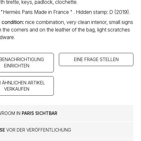
th tirette, keys, padlock, clochette.
 "Hermès Paris Made in France " . Hidden stamp: D (2019).
 condition
:
nice combination, very clean interior, small signs
 the corners and on the leather of the bag, light scratches
rdware.
 BENACHRICHTIGUNG
EINE FRAGE STELLEN
EINRICHTEN
N ÄHNLICHEN ARTIKEL
VERKAUFEN
WROOM IN
PARIS SICHTBAR
SE
VOR DER VERÖFFENTLICHUNG