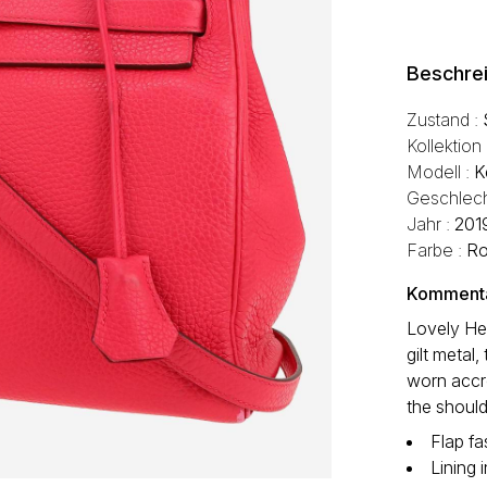
Beschre
Zustand :
Kollektion
Modell :
K
Geschlech
Jahr :
201
Farbe :
R
Kommentar
Lovely He
gilt metal
worn accr
the should
Flap fa
Lining 