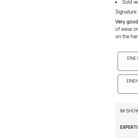
Sold wi
Signature:
Very good
of wear on
on the ha
EINE
EINE
IM SHO
EXPERTI