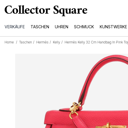
VERKÄUFE
TASCHEN
UHREN
SCHMUCK
KUNSTWERKE
Home
/
Taschen
/
Hermès
/
Kelly
/
Hermès Kelly 32 Cm Handbag In Pink Tog