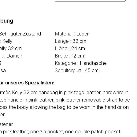
ibung
Sehr guter Zustand
Material :
Leder
 :
Kelly
Länge :
32 cm
elly 32 cm
Höhe :
24 cm
t :
Damen
Breite :
12 cm
9
Kategorie :
Handtasche
osa
Schultergurt :
45 cm
 unseres Spezialisten:
rmès Kelly 32 cm handbag in pink togo leather, hardware in
, top handle in pink leather, pink leather removable strap to be
oss the body allowing the bag to be worn in the hand or on
er.
stener.
in pink leather, one zip pocket, one double patch pocket.