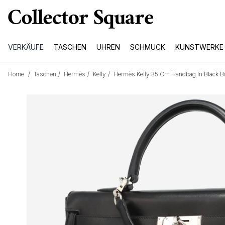
VERKÄUFE
TASCHEN
UHREN
SCHMUCK
KUNSTWERKE
Home
/
Taschen
/
Hermès
/
Kelly
/
Hermès Kelly 35 Cm Handbag In Black Bo