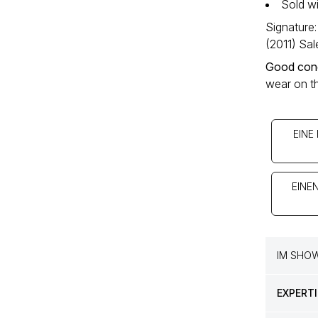
Sold wi
Signature
(2011) Sal
Good cond
wear on th
EINE
EINE
IM SHO
EXPERTI