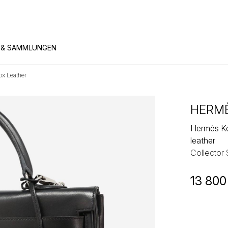
 & SAMMLUNGEN
x Leather
HERM
Hermès Ke
leather
Collector
13 800